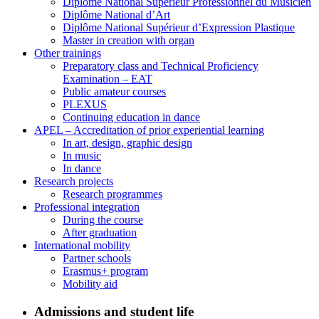
Diplôme National Supérieur Professionnel du Musicien
Diplôme National d’Art
Diplôme National Supérieur d’Expression Plastique
Master in creation with organ
Other trainings
Preparatory class and Technical Proficiency
Examination – EAT
Public amateur courses
PLEXUS
Continuing education in dance
APEL – Accreditation of prior experiential learning
In art, design, graphic design
In music
In dance
Research projects
Research programmes
Professional integration
During the course
After graduation
International mobility
Partner schools
Erasmus+ program
Mobility aid
Admissions and student life