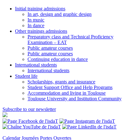
Initial training admissions
In art, design and graphic design
In music
In dance
Other trainings admissions
Preparatory class and Technical Proficiency
Examination – EAT
Public amateur courses
Public amateur courses
Continuing education in dance
International students
International students
Student life
Scholarships, grants and insurance
Student Support Office and Help Programs
Accommodation and living in Toulouse
Toulouse University and Institution Community
Subscribe to our newsletter
Calendar
Journées Portes Ouvertes