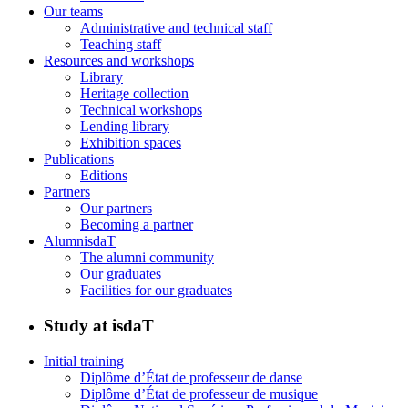
Our teams
Administrative and technical staff
Teaching staff
Resources and workshops
Library
Heritage collection
Technical workshops
Lending library
Exhibition spaces
Publications
Editions
Partners
Our partners
Becoming a partner
AlumnisdaT
The alumni community
Our graduates
Facilities for our graduates
Study at isdaT
Initial training
Diplôme d’État de professeur de danse
Diplôme d’État de professeur de musique