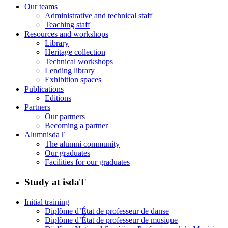
Our teams
Administrative and technical staff
Teaching staff
Resources and workshops
Library
Heritage collection
Technical workshops
Lending library
Exhibition spaces
Publications
Editions
Partners
Our partners
Becoming a partner
AlumnisdaT
The alumni community
Our graduates
Facilities for our graduates
Study at isdaT
Initial training
Diplôme d’État de professeur de danse
Diplôme d’État de professeur de musique