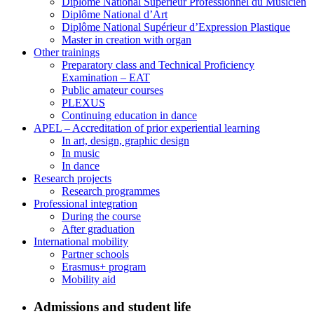
Diplôme National Supérieur Professionnel du Musicien
Diplôme National d’Art
Diplôme National Supérieur d’Expression Plastique
Master in creation with organ
Other trainings
Preparatory class and Technical Proficiency
Examination – EAT
Public amateur courses
PLEXUS
Continuing education in dance
APEL – Accreditation of prior experiential learning
In art, design, graphic design
In music
In dance
Research projects
Research programmes
Professional integration
During the course
After graduation
International mobility
Partner schools
Erasmus+ program
Mobility aid
Admissions and student life