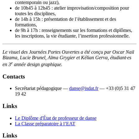
contemporain ou jazz),
de 10h45 à 12h45 : atelier improvisation/composition pour
toutes les disciplines,
de 14h à 15h : présentation de l’établissement et des
formations,
de 9h à 17h : renseignements sur les formations et diplômes,
les inscriptions, la vie étudiante, l’insertion professionnelle.
Le visuel des Journées Portes Ouvertes a été conçu par Oscar Nail
Bizama, Lucie Brunel, Alma Grygier et Kélian Gerva, étudiant·es
e
en 3
année design graphique.
Contacts
Secrétariat pédagogique —
danse@isdat.fr
— +33 (0)5 31 47
19 42
Links
Le Diplôme d'État de professeur de danse
La Classe préparatoire à l’EAT
Links