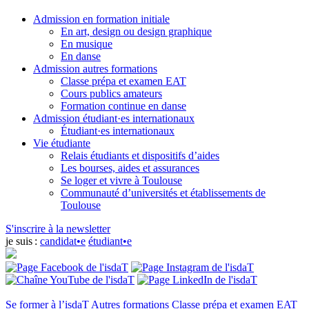
Admission en formation initiale
En art, design ou design graphique
En musique
En danse
Admission autres formations
Classe prépa et examen EAT
Cours publics amateurs
Formation continue en danse
Admission étudiant·es internationaux
Étudiant·es internationaux
Vie étudiante
Relais étudiants et dispositifs d’aides
Les bourses, aides et assurances
Se loger et vivre à Toulouse
Communauté d’universités et établissements de
Toulouse
S'inscrire à la newsletter
je suis :
candidat•e
étudiant•e
Se former à l’isdaT
Autres formations
Classe prépa et examen EAT