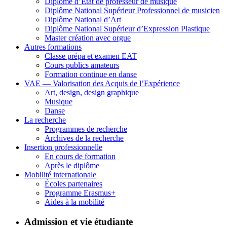
Diplôme d’État de professeur de musique
Diplôme National Supérieur Professionnel de musicien
Diplôme National d’Art
Diplôme National Supérieur d’Expression Plastique
Master création avec orgue
Autres formations
Classe prépa et examen EAT
Cours publics amateurs
Formation continue en danse
VAE — Valorisation des Acquis de l’Expérience
Art, design, design graphique
Musique
Danse
La recherche
Programmes de recherche
Archives de la recherche
Insertion professionnelle
En cours de formation
Après le diplôme
Mobilité internationale
Écoles partenaires
Programme Erasmus+
Aides à la mobilité
Admission et vie étudiante