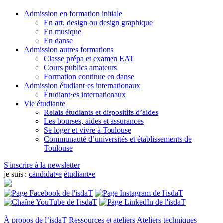
Admission en formation initiale
En art, design ou design graphique
En musique
En danse
Admission autres formations
Classe prépa et examen EAT
Cours publics amateurs
Formation continue en danse
Admission étudiant·es internationaux
Étudiant·es internationaux
Vie étudiante
Relais étudiants et dispositifs d’aides
Les bourses, aides et assurances
Se loger et vivre à Toulouse
Communauté d’universités et établissements de
Toulouse
S'inscrire à la newsletter
je suis :
candidat•e
étudiant•e
À propos de l’isdaT
Ressources et ateliers
Ateliers techniques