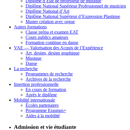
Diplôme d’État de professeur de musique
Diplôme National Supérieur Professionnel de musicien
Diplôme National d’Art
Diplôme National Supérieur d’Expression Plastique
Master création avec orgue
Autres formations
Classe prépa et examen EAT
Cours publics amateurs
Formation continue en danse
VAE — Valorisation des Acquis de l’Expérience
Art, design, design graphique
Musique
Danse
La recherche
Programmes de recherche
Archives de la recherche
Insertion professionnelle
En cours de formation
Après le diplôme
Mobilité internationale
Écoles partenaires
Programme Erasmus+
Aides à la mobilité
Admission et vie étudiante