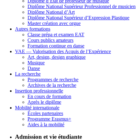
Diplôme d’État de professeur de musique
Diplôme National Supérieur Professionnel de musicien
Diplôme National d’Art
Diplôme National Supérieur d’Expression Plastique
Master création avec orgue
Autres formations
Classe prépa et examen EAT
Cours publics amateurs
Formation continue en danse
VAE — Valorisation des Acquis de l’Expérience
Art, design, design graphique
Musique
Danse
La recherche
Programmes de recherche
Archives de la recherche
Insertion professionnelle
En cours de formation
Après le diplôme
Mobilité internationale
Écoles partenaires
Programme Erasmus+
Aides à la mobilité
Admission et vie étudiante