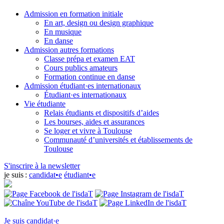
Admission en formation initiale
En art, design ou design graphique
En musique
En danse
Admission autres formations
Classe prépa et examen EAT
Cours publics amateurs
Formation continue en danse
Admission étudiant·es internationaux
Étudiant·es internationaux
Vie étudiante
Relais étudiants et dispositifs d’aides
Les bourses, aides et assurances
Se loger et vivre à Toulouse
Communauté d’universités et établissements de
Toulouse
S'inscrire à la newsletter
je suis :
candidat•e
étudiant•e
Je suis candidat·e