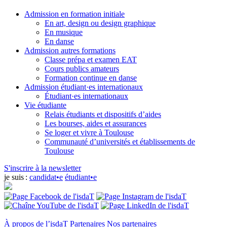
Admission en formation initiale
En art, design ou design graphique
En musique
En danse
Admission autres formations
Classe prépa et examen EAT
Cours publics amateurs
Formation continue en danse
Admission étudiant·es internationaux
Étudiant·es internationaux
Vie étudiante
Relais étudiants et dispositifs d’aides
Les bourses, aides et assurances
Se loger et vivre à Toulouse
Communauté d’universités et établissements de
Toulouse
S'inscrire à la newsletter
je suis :
candidat•e
étudiant•e
À propos de l’isdaT
Partenaires
Nos partenaires