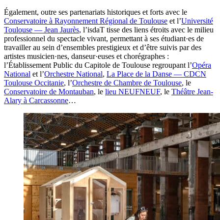
Également, outre ses partenariats historiques et forts avec le
Conservatoire à Rayonnement Régional de Toulouse
et l’
Université
Toulouse — Jean Jaurès
, l’isdaT tisse des liens étroits avec le milieu
professionnel du spectacle vivant, permettant à ses étudiant·es de
travailler au sein d’ensembles prestigieux et d’être suivis par des
artistes musicien·nes, danseur·euses et chorégraphes :
l’Établissement Public du Capitole de Toulouse regroupant l’
Opéra
National
et l’
Orchestre National
,
La Place de la Danse — CDCN
Toulouse Occitanie
, l’
Orchestre de Chambre de Toulouse
, le
Conservatoire de Montauban
, le
lieu NEUFNEUF
, le
Théâtre Jean-
Alary à Carcassonne
…