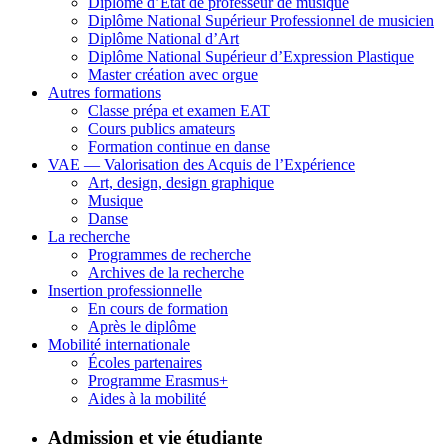
Diplôme d’État de professeur de musique
Diplôme National Supérieur Professionnel de musicien
Diplôme National d’Art
Diplôme National Supérieur d’Expression Plastique
Master création avec orgue
Autres formations
Classe prépa et examen EAT
Cours publics amateurs
Formation continue en danse
VAE — Valorisation des Acquis de l’Expérience
Art, design, design graphique
Musique
Danse
La recherche
Programmes de recherche
Archives de la recherche
Insertion professionnelle
En cours de formation
Après le diplôme
Mobilité internationale
Écoles partenaires
Programme Erasmus+
Aides à la mobilité
Admission et vie étudiante