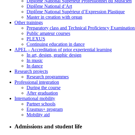
Diplôme National Supérieur Professionnel du Musicien
Diplôme National d’Art
Diplôme National Supérieur d’Expression Plastique
Master in creation with organ
Other trainings
Preparatory class and Technical Proficiency Examinatio
Public amateur courses
PLEXUS
Continuing education in dance
APEL – Accreditation of prior experiential learning
In art, design, graphic design
In music
In dance
Research projects
Research programmes
Professional integration
During the course
After graduation
International mobility
Partner schools
Erasmus+ program
Mobility aid
Admissions and student life