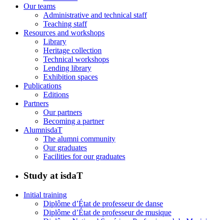
Our teams
Administrative and technical staff
Teaching staff
Resources and workshops
Library
Heritage collection
Technical workshops
Lending library
Exhibition spaces
Publications
Editions
Partners
Our partners
Becoming a partner
AlumnisdaT
The alumni community
Our graduates
Facilities for our graduates
Study at isdaT
Initial training
Diplôme d’État de professeur de danse
Diplôme d’État de professeur de musique