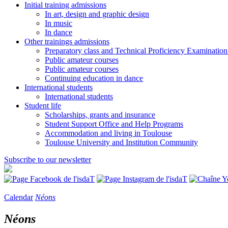
Initial training admissions
In art, design and graphic design
In music
In dance
Other trainings admissions
Preparatory class and Technical Proficiency Examinatio
Public amateur courses
Public amateur courses
Continuing education in dance
International students
International students
Student life
Scholarships, grants and insurance
Student Support Office and Help Programs
Accommodation and living in Toulouse
Toulouse University and Institution Community
Subscribe to our newsletter
Calendar
Néons
Néons