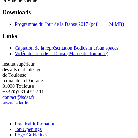
la Ville de Vienne.
Downloads
Programme du Jour de la Danse 2017 (
pdf
— 1.24 MB)
Links
Captation de la représentation Bodies in urban spaces
Vidéo du Jour de la Danse (Mairie de Toulouse)
institut supérieur
des arts et du design
de Toulouse
5 quai de la Daurade
31000 Toulouse
+33 (0)5 31 47 12 11
contact@isdat.fr
www.isdat.fr
Practical Information
Job Openings
Logo Guidelines