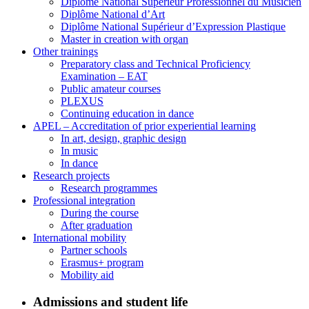
Diplôme National Supérieur Professionnel du Musicien
Diplôme National d’Art
Diplôme National Supérieur d’Expression Plastique
Master in creation with organ
Other trainings
Preparatory class and Technical Proficiency
Examination – EAT
Public amateur courses
PLEXUS
Continuing education in dance
APEL – Accreditation of prior experiential learning
In art, design, graphic design
In music
In dance
Research projects
Research programmes
Professional integration
During the course
After graduation
International mobility
Partner schools
Erasmus+ program
Mobility aid
Admissions and student life