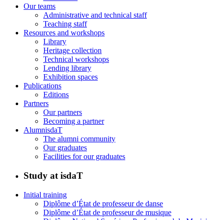
Our teams
Administrative and technical staff
Teaching staff
Resources and workshops
Library
Heritage collection
Technical workshops
Lending library
Exhibition spaces
Publications
Editions
Partners
Our partners
Becoming a partner
AlumnisdaT
The alumni community
Our graduates
Facilities for our graduates
Study at isdaT
Initial training
Diplôme d’État de professeur de danse
Diplôme d’État de professeur de musique