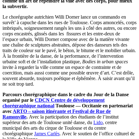
comme un art de repeindre la ville avec des corps, pour mieux
la subvertir.
Le chorégraphe autrichien Willi Dorner lance un commando en
survêt’ à capuche dans les rues de Toulouse. Corps amoncelés, corps
imbriqués, soigneusement rangés les uns à côté des autres, ou encore
corps encastrés, glissés dans les fissures et les entre-deux de
l’espace urbain, Willi Dorner compose avec de la matière vivante
une chaîne de sculptures abstraites, dépose des danseurs tels des
traits de couleur sur le pavé, le béton, le bitume et le mobilier urbain.
À la frontière de la danse, de la performance, de l’intervention
urbaine soft et de l’installation plastique,
Bodies in urban spaces
invite à regarder la ville comme un espace de contrainte et de
coercition, mais aussi comme une possible œuvre d’art. C’est drôle,
souvent absurde, toujours poétique et éphémère. À saisir avant qu’il
ne soit trop tard.
Parcours chorégraphique dans le cadre du Jour de la Danse
organisé par le
CDCN Centre de développement
chorégraphique national
Toulouse — Occitanie en partenariat
avec
ARTO – saison itinérante et Festival de Rue de
Ramonville
.
Avec la participation des étudiants de l’institut
supérieur des arts de Toulouse unité danse, du
Lido
, centre
municipal des arts du cirque de Toulouse et du centre
chorégraphique
James Carlès
. Avec le soutien de l’office culturel de