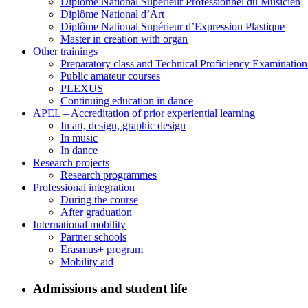
Diplôme National Supérieur Professionnel du Musicien
Diplôme National d’Art
Diplôme National Supérieur d’Expression Plastique
Master in creation with organ
Other trainings
Preparatory class and Technical Proficiency Examinatio
Public amateur courses
PLEXUS
Continuing education in dance
APEL – Accreditation of prior experiential learning
In art, design, graphic design
In music
In dance
Research projects
Research programmes
Professional integration
During the course
After graduation
International mobility
Partner schools
Erasmus+ program
Mobility aid
Admissions and student life