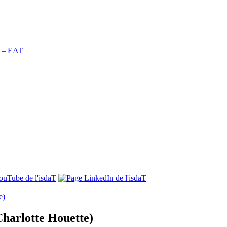
n – EAT
e)
harlotte Houette)