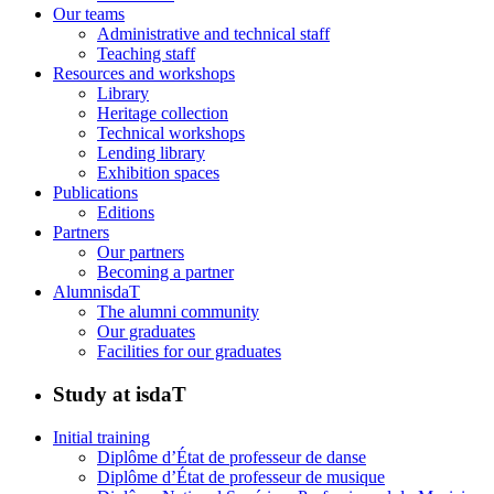
Our teams
Administrative and technical staff
Teaching staff
Resources and workshops
Library
Heritage collection
Technical workshops
Lending library
Exhibition spaces
Publications
Editions
Partners
Our partners
Becoming a partner
AlumnisdaT
The alumni community
Our graduates
Facilities for our graduates
Study at isdaT
Initial training
Diplôme d’État de professeur de danse
Diplôme d’État de professeur de musique