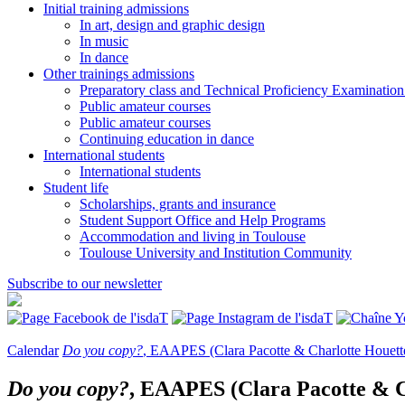
Initial training admissions
In art, design and graphic design
In music
In dance
Other trainings admissions
Preparatory class and Technical Proficiency Examinatio
Public amateur courses
Public amateur courses
Continuing education in dance
International students
International students
Student life
Scholarships, grants and insurance
Student Support Office and Help Programs
Accommodation and living in Toulouse
Toulouse University and Institution Community
Subscribe to our newsletter
Calendar
Do you copy?
, EAAPES (Clara Pacotte & Charlotte Houett
Do you copy?
, EAAPES (Clara Pacotte & C