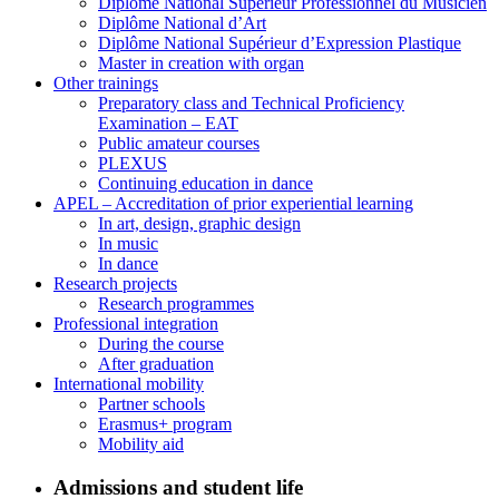
Diplôme National Supérieur Professionnel du Musicien
Diplôme National d’Art
Diplôme National Supérieur d’Expression Plastique
Master in creation with organ
Other trainings
Preparatory class and Technical Proficiency
Examination – EAT
Public amateur courses
PLEXUS
Continuing education in dance
APEL – Accreditation of prior experiential learning
In art, design, graphic design
In music
In dance
Research projects
Research programmes
Professional integration
During the course
After graduation
International mobility
Partner schools
Erasmus+ program
Mobility aid
Admissions and student life