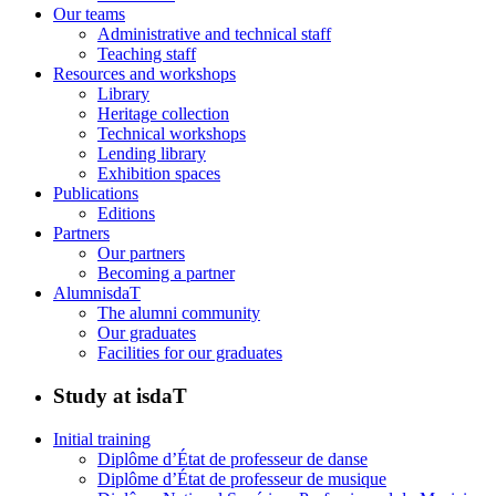
Our teams
Administrative and technical staff
Teaching staff
Resources and workshops
Library
Heritage collection
Technical workshops
Lending library
Exhibition spaces
Publications
Editions
Partners
Our partners
Becoming a partner
AlumnisdaT
The alumni community
Our graduates
Facilities for our graduates
Study at isdaT
Initial training
Diplôme d’État de professeur de danse
Diplôme d’État de professeur de musique