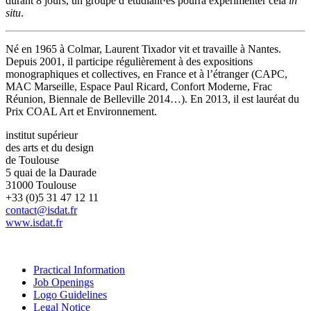
durant 8 jours, un groupe d’étudiant·es pourra expérimenter cela
in
situ
.
Né en 1965 à Colmar, Laurent Tixador vit et travaille à Nantes.
Depuis 2001, il participe régulièrement à des expositions
monographiques et collectives, en France et à l’étranger (CAPC,
MAC Marseille, Espace Paul Ricard, Confort Moderne, Frac
Réunion, Biennale de Belleville 2014…). En 2013, il est lauréat du
Prix COAL Art et Environnement.
institut supérieur
des arts et du design
de Toulouse
5 quai de la Daurade
31000 Toulouse
+33 (0)5 31 47 12 11
contact@isdat.fr
www.isdat.fr
Practical Information
Job Openings
Logo Guidelines
Legal Notice