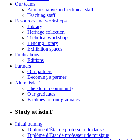
Our teams
Administrative and technical staff
Teaching staff
Resources and workshops
Library
Heritage collection
Technical workshops
Lending library
Exhibition spaces
Publications
Editions
Partners
Our partners
Becoming a partner
AlumnisdaT
The alumni community
Our graduates
Facilities for our graduates
Study at isdaT
Initial training
Diplôme d’État de professeur de danse
Diplôme d’État de professeur de musique