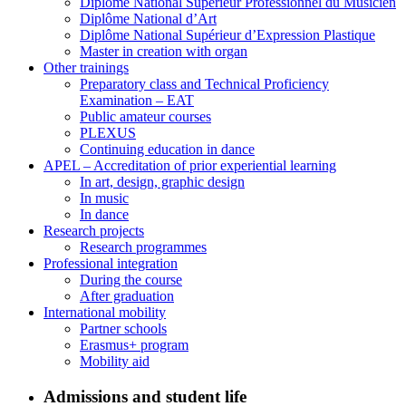
Diplôme National Supérieur Professionnel du Musicien
Diplôme National d’Art
Diplôme National Supérieur d’Expression Plastique
Master in creation with organ
Other trainings
Preparatory class and Technical Proficiency
Examination – EAT
Public amateur courses
PLEXUS
Continuing education in dance
APEL – Accreditation of prior experiential learning
In art, design, graphic design
In music
In dance
Research projects
Research programmes
Professional integration
During the course
After graduation
International mobility
Partner schools
Erasmus+ program
Mobility aid
Admissions and student life