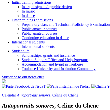
Initial training admissions
In art, design and graphic design
In music
In dance
Other trainings admissions
Preparatory class and Technical Proficiency Examinatio
Public amateur courses
Public amateur courses
Continuing education in dance
International students
International students
Student life
Scholarships, grants and insurance
Student Support Office and Help Programs
Accommodation and living in Toulouse
Toulouse University and Institution Community
Subscribe to our newsletter
Calendar
Autoportraits sonores
, Céline du Chéné
Autoportraits sonores
, Céline du Chéné