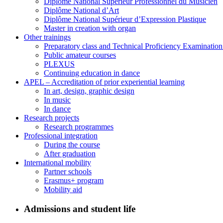
Diplôme National Supérieur Professionnel du Musicien
Diplôme National d’Art
Diplôme National Supérieur d’Expression Plastique
Master in creation with organ
Other trainings
Preparatory class and Technical Proficiency Examinatio
Public amateur courses
PLEXUS
Continuing education in dance
APEL – Accreditation of prior experiential learning
In art, design, graphic design
In music
In dance
Research projects
Research programmes
Professional integration
During the course
After graduation
International mobility
Partner schools
Erasmus+ program
Mobility aid
Admissions and student life