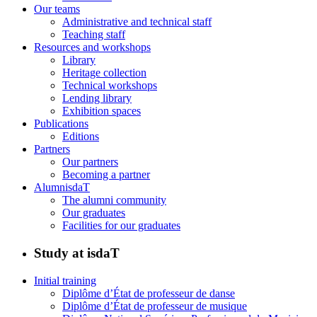
Our teams
Administrative and technical staff
Teaching staff
Resources and workshops
Library
Heritage collection
Technical workshops
Lending library
Exhibition spaces
Publications
Editions
Partners
Our partners
Becoming a partner
AlumnisdaT
The alumni community
Our graduates
Facilities for our graduates
Study at isdaT
Initial training
Diplôme d’État de professeur de danse
Diplôme d’État de professeur de musique