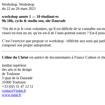
Workshop
,
Workshop
du 22 au 26 mars 2021
workshop
année 1 — 10 étudiant·es
9h-18h, cyclo & studio son, site Daurade
“On dit et je le crois volontiers, qu’il est difficile de se connaître s
visuel est tout un art, qu’en est-il de l’auto-portrait sonore ? Est-il 
C’est l’exercice que propose ce workshop : réfléchir aux sons qui parle
composer son propre autoportrait.
Céline du Chéné
est autrice de documentaires à France Culture et c
institut supérieur
des arts et du design
de Toulouse
5 quai de la Daurade
31000 Toulouse
+33 (0)5 31 47 12 11
contact@isdat.fr
www.isdat.fr