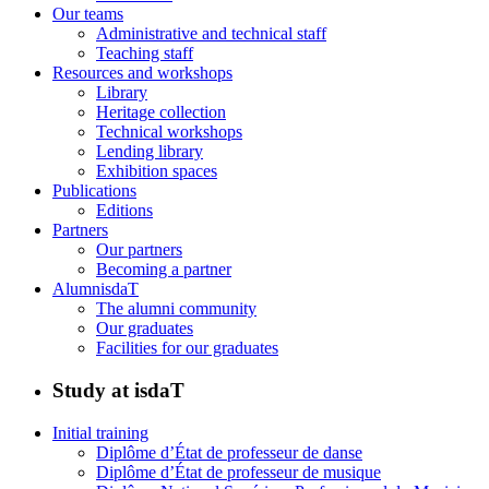
Our teams
Administrative and technical staff
Teaching staff
Resources and workshops
Library
Heritage collection
Technical workshops
Lending library
Exhibition spaces
Publications
Editions
Partners
Our partners
Becoming a partner
AlumnisdaT
The alumni community
Our graduates
Facilities for our graduates
Study at isdaT
Initial training
Diplôme d’État de professeur de danse
Diplôme d’État de professeur de musique