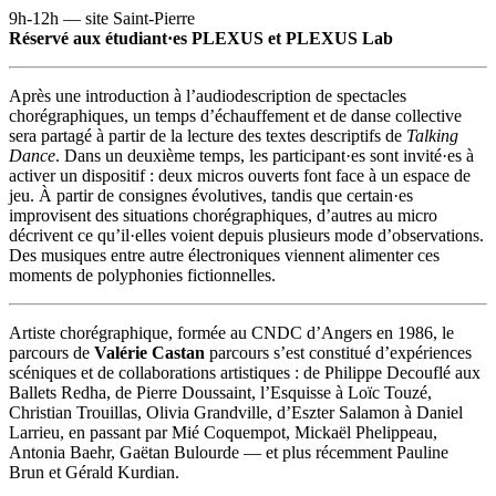
9h-12h — site Saint-Pierre
Réservé aux étudiant·es PLEXUS et PLEXUS Lab
Après une introduction à l’audiodescription de spectacles
chorégraphiques, un temps d’échauffement et de danse collective
sera partagé à partir de la lecture des textes descriptifs de
Talking
Dance
. Dans un deuxième temps, les participant·es sont invité·es à
activer un dispositif : deux micros ouverts font face à un espace de
jeu. À partir de consignes évolutives, tandis que certain·es
improvisent des situations chorégraphiques, d’autres au micro
décrivent ce qu’il·elles voient depuis plusieurs mode d’observations.
Des musiques entre autre électroniques viennent alimenter ces
moments de polyphonies fictionnelles.
Artiste chorégraphique, formée au CNDC d’Angers en 1986, le
parcours de
Valérie Castan
parcours s’est constitué d’expériences
scéniques et de collaborations artistiques : de Philippe Decouflé aux
Ballets Redha, de Pierre Doussaint, l’Esquisse à Loïc Touzé,
Christian Trouillas, Olivia Grandville, d’Eszter Salamon à Daniel
Larrieu, en passant par Mié Coquempot, Mickaël Phelippeau,
Antonia Baehr, Gaëtan Bulourde — et plus récemment Pauline
Brun et Gérald Kurdian.