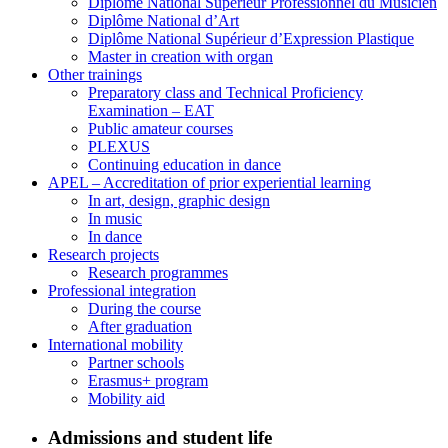
Diplôme National Supérieur Professionnel du Musicien
Diplôme National d’Art
Diplôme National Supérieur d’Expression Plastique
Master in creation with organ
Other trainings
Preparatory class and Technical Proficiency
Examination – EAT
Public amateur courses
PLEXUS
Continuing education in dance
APEL – Accreditation of prior experiential learning
In art, design, graphic design
In music
In dance
Research projects
Research programmes
Professional integration
During the course
After graduation
International mobility
Partner schools
Erasmus+ program
Mobility aid
Admissions and student life