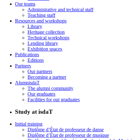
Our teams
Administrative and technical staff
Teaching staff
Resources and workshops
Library
Heritage collection
Technical workshops
Lending library
Exhibition spaces
Publications
Editions
Partners
Our partners
Becoming a partner
AlumnisdaT
The alumni community
Our graduates
Facilities for our graduates
Study at isdaT
Initial training
Diplôme d’État de professeur de danse
Diplôme d’État de professeur de musique