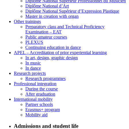
Diplôme National Supérieur Professionnel du Musicien
Diplôme National d’Art
Diplôme National Supérieur d’Expression Plastique
Master in creation with organ
Other trainings
Preparatory class and Technical Proficiency
Examination – EAT
Public amateur courses
PLEXUS
Continuing education in dance
APEL – Accreditation of prior experiential learning
In art, design, graphic design
In music
In dance
Research projects
Research programmes
Professional integration
During the course
After graduation
International mobility
Partner schools
Erasmus+ program
Mobility aid
Admissions and student life