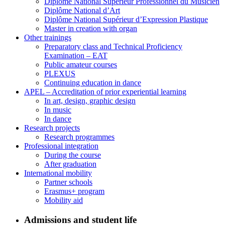
Diplôme National Supérieur Professionnel du Musicien
Diplôme National d’Art
Diplôme National Supérieur d’Expression Plastique
Master in creation with organ
Other trainings
Preparatory class and Technical Proficiency
Examination – EAT
Public amateur courses
PLEXUS
Continuing education in dance
APEL – Accreditation of prior experiential learning
In art, design, graphic design
In music
In dance
Research projects
Research programmes
Professional integration
During the course
After graduation
International mobility
Partner schools
Erasmus+ program
Mobility aid
Admissions and student life