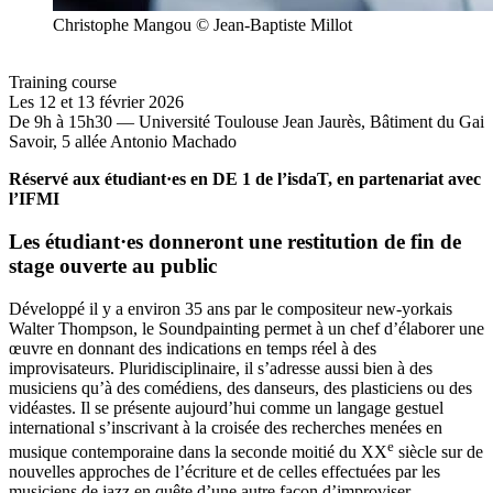
Christophe Mangou © Jean-Baptiste Millot
Training course
Les 12 et 13 février 2026
De 9h à 15h30 — Université Toulouse Jean Jaurès, Bâtiment du Gai
Savoir, 5 allée Antonio Machado
Réservé aux étudiant·es en DE 1 de l’isdaT, en partenariat avec
l’IFMI
Les étudiant·es donneront une restitution de fin de
stage ouverte au public
Développé il y a environ 35 ans par le compositeur new-yorkais
Walter Thompson, le Soundpainting permet à un chef d’élaborer une
œuvre en donnant des indications en temps réel à des
improvisateurs. Pluridisciplinaire, il s’adresse aussi bien à des
musiciens qu’à des comédiens, des danseurs, des plasticiens ou des
vidéastes. Il se présente aujourd’hui comme un langage gestuel
international s’inscrivant à la croisée des recherches menées en
e
musique contemporaine dans la seconde moitié du XX
siècle sur de
nouvelles approches de l’écriture et de celles effectuées par les
musiciens de jazz en quête d’une autre façon d’improviser.