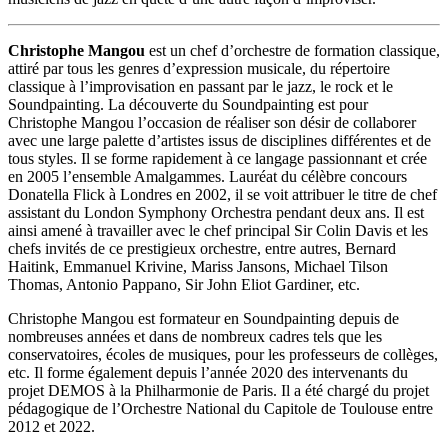
Christophe Mangou
est un chef d’orchestre de formation classique,
attiré par tous les genres d’expression musicale, du répertoire
classique à l’improvisation en passant par le jazz, le rock et le
Soundpainting. La découverte du Soundpainting est pour
Christophe Mangou l’occasion de réaliser son désir de collaborer
avec une large palette d’artistes issus de disciplines différentes et de
tous styles. Il se forme rapidement à ce langage passionnant et crée
en 2005 l’ensemble Amalgammes. Lauréat du célèbre concours
Donatella Flick à Londres en 2002, il se voit attribuer le titre de chef
assistant du London Symphony Orchestra pendant deux ans. Il est
ainsi amené à travailler avec le chef principal Sir Colin Davis et les
chefs invités de ce prestigieux orchestre, entre autres, Bernard
Haitink, Emmanuel Krivine, Mariss Jansons, Michael Tilson
Thomas, Antonio Pappano, Sir John Eliot Gardiner, etc.
Christophe Mangou est formateur en Soundpainting depuis de
nombreuses années et dans de nombreux cadres tels que les
conservatoires, écoles de musiques, pour les professeurs de collèges,
etc. Il forme également depuis l’année 2020 des intervenants du
projet DEMOS à la Philharmonie de Paris. Il a été chargé du projet
pédagogique de l’Orchestre National du Capitole de Toulouse entre
2012 et 2022.