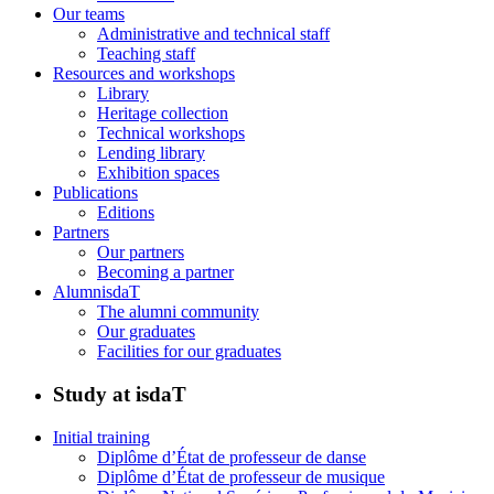
Our teams
Administrative and technical staff
Teaching staff
Resources and workshops
Library
Heritage collection
Technical workshops
Lending library
Exhibition spaces
Publications
Editions
Partners
Our partners
Becoming a partner
AlumnisdaT
The alumni community
Our graduates
Facilities for our graduates
Study at isdaT
Initial training
Diplôme d’État de professeur de danse
Diplôme d’État de professeur de musique