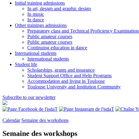
Initial training admissions
In art, design and graphic design
In music
In dance
Other trainings admissions
Preparatory class and Technical Proficiency Examinatio
Public amateur courses
Public amateur courses
Continuing education in dance
International students
International students
Student life
Scholarships, grants and insurance
Student Support Office and Help Programs
Accommodation and living in Toulouse
Toulouse University and Institution Community
Subscribe to our newsletter
Calendar
Semaine des workshops
Semaine des workshops