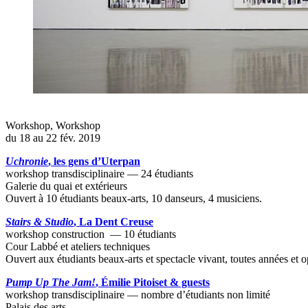
Workshop
,
Workshop
du 18 au 22 fév. 2019
Uchronie
, les gens d’Uterpan
workshop transdisciplinaire — 24 étudiants
Galerie du quai et extérieurs
Ouvert à 10 étudiants beaux-arts, 10 danseurs, 4 musiciens.
Stairs & Studio
, La Dent Creuse
workshop construction — 10 étudiants
Cour Labbé et ateliers techniques
Ouvert aux étudiants beaux-arts et spectacle vivant, toutes années et o
Pump Up The Jam!
, Émilie Pitoiset & guests
workshop transdisciplinaire — nombre d’étudiants non limité
Palais des arts