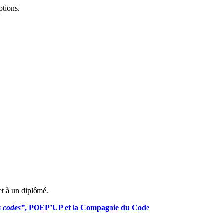
ptions.
et à un diplômé.
s codes”
, POEP’UP et la Compagnie du Code