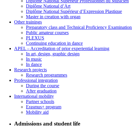
Diplôme National Supérieur Professionnel du Musicien
Diplôme National d’Art
Diplôme National Supérieur d’Expression Plastique
Master in creation with organ
Other trainings
Preparatory class and Technical Proficiency Examinatio
Public amateur courses
PLEXUS
Continuing education in dance
APEL – Accreditation of prior experiential learning
In art, design, graphic design
In music
In dance
Research projects
Research programmes
Professional integration
During the course
After graduation
International mobility
Partner schools
Erasmus+ program
Mobility aid
Admissions and student life