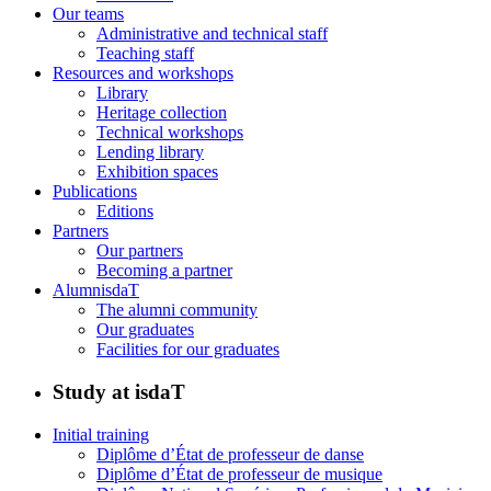
Our teams
Administrative and technical staff
Teaching staff
Resources and workshops
Library
Heritage collection
Technical workshops
Lending library
Exhibition spaces
Publications
Editions
Partners
Our partners
Becoming a partner
AlumnisdaT
The alumni community
Our graduates
Facilities for our graduates
Study at isdaT
Initial training
Diplôme d’État de professeur de danse
Diplôme d’État de professeur de musique