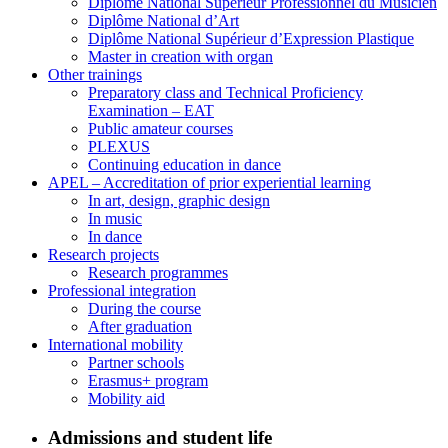
Diplôme National Supérieur Professionnel du Musicien
Diplôme National d’Art
Diplôme National Supérieur d’Expression Plastique
Master in creation with organ
Other trainings
Preparatory class and Technical Proficiency
Examination – EAT
Public amateur courses
PLEXUS
Continuing education in dance
APEL – Accreditation of prior experiential learning
In art, design, graphic design
In music
In dance
Research projects
Research programmes
Professional integration
During the course
After graduation
International mobility
Partner schools
Erasmus+ program
Mobility aid
Admissions and student life