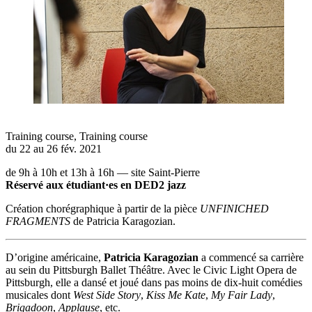
Training course
,
Training course
du 22 au 26 fév. 2021
de 9h à 10h et 13h à 16h — site Saint-Pierre
Réservé aux étudiant·es en DED2 jazz
Création chorégraphique à partir de la pièce
UNFINICHED
FRAGMENTS
de Patricia Karagozian.
D’origine américaine,
Patricia Karagozian
a commencé sa carrière
au sein du Pittsburgh Ballet Théâtre. Avec le Civic Light Opera de
Pittsburgh, elle a dansé et joué dans pas moins de dix-huit comédies
musicales dont
West Side Story
,
Kiss Me Kate
,
My Fair Lady
,
Brigadoon
,
Applause
, etc.