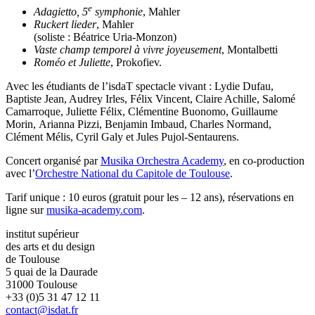
e
Adagietto, 5
symphonie
, Mahler
Ruckert lieder
, Mahler
(soliste : Béatrice Uria-Monzon)
Vaste champ temporel à vivre
joyeusement
, Montalbetti
Roméo et Juliette
, Prokofiev.
Avec les étudiants de l’isdaT spectacle vivant : Lydie Dufau,
Baptiste Jean, Audrey Irles, Félix Vincent, Claire Achille, Salomé
Camarroque, Juliette Félix, Clémentine Buonomo, Guillaume
Morin, Arianna Pizzi, Benjamin Imbaud, Charles Normand,
Clément Mélis, Cyril Galy et Jules Pujol-Sentaurens.
Concert organisé par
Musika Orchestra Academy
, en co-production
avec l’
Orchestre National du Capitole de Toulouse
.
Tarif unique : 10 euros (gratuit pour les – 12 ans), réservations en
ligne sur
musika-academy.com
.
institut supérieur
des arts et du design
de Toulouse
5 quai de la Daurade
31000 Toulouse
+33 (0)5 31 47 12 11
contact@isdat.fr