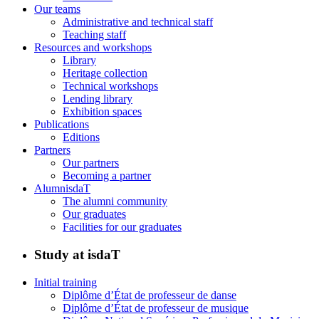
Our teams
Administrative and technical staff
Teaching staff
Resources and workshops
Library
Heritage collection
Technical workshops
Lending library
Exhibition spaces
Publications
Editions
Partners
Our partners
Becoming a partner
AlumnisdaT
The alumni community
Our graduates
Facilities for our graduates
Study at isdaT
Initial training
Diplôme d’État de professeur de danse
Diplôme d’État de professeur de musique