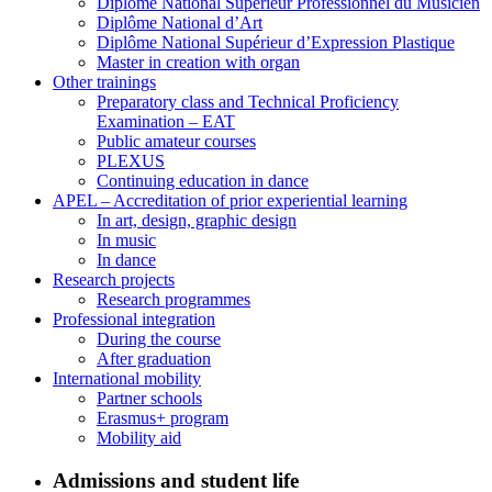
Diplôme National Supérieur Professionnel du Musicien
Diplôme National d’Art
Diplôme National Supérieur d’Expression Plastique
Master in creation with organ
Other trainings
Preparatory class and Technical Proficiency
Examination – EAT
Public amateur courses
PLEXUS
Continuing education in dance
APEL – Accreditation of prior experiential learning
In art, design, graphic design
In music
In dance
Research projects
Research programmes
Professional integration
During the course
After graduation
International mobility
Partner schools
Erasmus+ program
Mobility aid
Admissions and student life