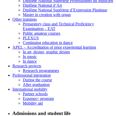
Diplôme National Supérieur Professionnel du Musicien
Diplôme National d’Art
Diplôme National Supérieur d’Expression Plastique
Master in creation with organ
Other trainings
Preparatory class and Technical Proficiency
Examination – EAT
Public amateur courses
PLEXUS
Continuing education in dance
APEL – Accreditation of prior experiential learning
In art, design, graphic design
In music
In dance
Research projects
Research programmes
Professional integration
During the course
After graduation
International mobility
Partner schools
Erasmus+ program
Mobility aid
Admissions and student life