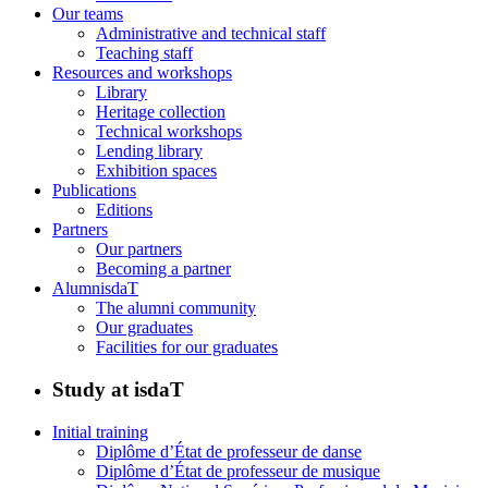
Our teams
Administrative and technical staff
Teaching staff
Resources and workshops
Library
Heritage collection
Technical workshops
Lending library
Exhibition spaces
Publications
Editions
Partners
Our partners
Becoming a partner
AlumnisdaT
The alumni community
Our graduates
Facilities for our graduates
Study at isdaT
Initial training
Diplôme d’État de professeur de danse
Diplôme d’État de professeur de musique