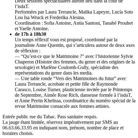
Deux sessions spectaculaires auront lieu dans la cour de
l’isdaT.
Performées par Laura Terrancle, Malika Lapeyre, Lucía Soto
Lou Isa Wruck et Frederika Alesina.
Coordination : Sofia Antoine, Antia Santoni, Tanahé Prouhet
et Yaelle Antoine.
de 17h à 18h30
Un temps réflexif vous est proposé, coordonné par la
journaliste Anne Quentin, qui s’articulera autour de deux axes
de réflexion :
— “Qu’est-ce que le Matrimoine ?” avec l’historienne Sylvie
Chaperon (Histoire des femmes, du genre et des origines de la
sexologie) et Marlène Coulomb-Gully, spécialiste des
représentations du genre dans les media.
— Une table ronde “Vers des Matrimoines du futur” avec
Laura Terrancle, acrobate et petite fille de Raymonde
Carasco, Louise Turner, plasticienne invitée par le Printemps
de Septembre, Aimée Rose Rich, danseuse formée à l’isdaT,
et Anne Perrin Khelissa, coordinatrice du numéro spécial de la
revue Matrimoine consacrée aux femmes artistes.
Entrée public rue du Tabac. Pass sanitaire requis.
La jauge étant limitée, réservez impérativement par SMS au
06.63.66.33.95 en indiquant nom, prénom, nombre de place et
horaires choisis.