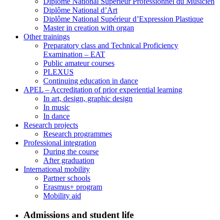
Diplôme National Supérieur Professionnel du Musicien
Diplôme National d’Art
Diplôme National Supérieur d’Expression Plastique
Master in creation with organ
Other trainings
Preparatory class and Technical Proficiency
Examination – EAT
Public amateur courses
PLEXUS
Continuing education in dance
APEL – Accreditation of prior experiential learning
In art, design, graphic design
In music
In dance
Research projects
Research programmes
Professional integration
During the course
After graduation
International mobility
Partner schools
Erasmus+ program
Mobility aid
Admissions and student life