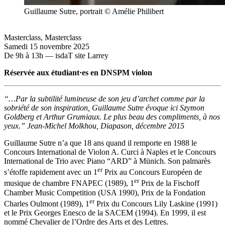
Guillaume Sutre, portrait © Amélie Philibert
Masterclass
,
Masterclass
Samedi 15 novembre 2025
De 9h à 13h — isdaT site Larrey
Réservée aux étudiant·es en DNSPM violon
“…Par la subtilité lumineuse de son jeu d’archet comme par la
sobriété de son inspiration, Guillaume Sutre évoque ici Szymon
Goldberg et Arthur Grumiaux. Le plus beau des compliments, à nos
yeux.” Jean-Michel Molkhou, Diapason, décembre 2015
Guillaume Sutre n’a que 18 ans quand il remporte en 1988 le
Concours International de Violon A. Curci à Naples et le Concours
International de Trio avec Piano “ARD” à Münich. Son palmarès
er
s’étoffe rapidement avec un 1
Prix au Concours Européen de
er
musique de chambre FNAPEC (1989), 1
Prix de la Fischoff
Chamber Music Competition (USA 1990), Prix de la Fondation
er
Charles Oulmont (1989), 1
Prix du Concours Lily Laskine (1991)
et le Prix Georges Enesco de la SACEM (1994). En 1999, il est
nommé Chevalier de l’Ordre des Arts et des Lettres.