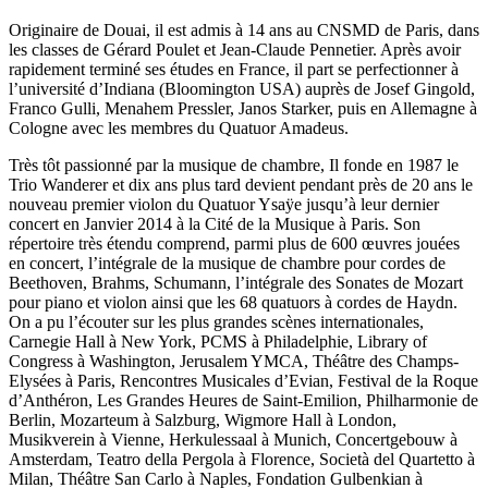
Originaire de Douai, il est admis à 14 ans au CNSMD de Paris, dans
les classes de Gérard Poulet et Jean-Claude Pennetier. Après avoir
rapidement terminé ses études en France, il part se perfectionner à
l’université d’Indiana (Bloomington USA) auprès de Josef Gingold,
Franco Gulli, Menahem Pressler, Janos Starker, puis en Allemagne à
Cologne avec les membres du Quatuor Amadeus.
Très tôt passionné par la musique de chambre, Il fonde en 1987 le
Trio Wanderer et dix ans plus tard devient pendant près de 20 ans le
nouveau premier violon du Quatuor Ysaÿe jusqu’à leur dernier
concert en Janvier 2014 à la Cité de la Musique à Paris. Son
répertoire très étendu comprend, parmi plus de 600 œuvres jouées
en concert, l’intégrale de la musique de chambre pour cordes de
Beethoven, Brahms, Schumann, l’intégrale des Sonates de Mozart
pour piano et violon ainsi que les 68 quatuors à cordes de Haydn.
On a pu l’écouter sur les plus grandes scènes internationales,
Carnegie Hall à New York, PCMS à Philadelphie, Library of
Congress à Washington, Jerusalem YMCA, Théâtre des Champs-
Elysées à Paris, Rencontres Musicales d’Evian, Festival de la Roque
d’Anthéron, Les Grandes Heures de Saint-Emilion, Philharmonie de
Berlin, Mozarteum à Salzburg, Wigmore Hall à London,
Musikverein à Vienne, Herkulessaal à Munich, Concertgebouw à
Amsterdam, Teatro della Pergola à Florence, Società del Quartetto à
Milan, Théâtre San Carlo à Naples, Fondation Gulbenkian à