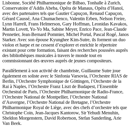
Lisbonne, Société Philharmonique de Bilbao, Tonhalle à Zurich,
Conservatoire d’Addis Abeba, Opéra de Manaus, Opéra d’Hanoï,
avec des partenaires tels que Gautier Capuçon, Renaud Capuçon,
Gérard Caussé, Ana Chumachenco, Valentin Erben, Nelson Freire,
Lynn Harrell, Frans Helmerson, Gary Hoffman, Leonidas Kavakos,
Martin Lovett, Yo-Yo Ma, Sabine Meyer, Enrico Pace, Jean-Claude
Pennetier, Jean-Bernard Pommier, Michel Portal, Pascal Rogé, Janos
Starker. Avec son épouse Kyunghee Kim-Sutre, ils forment un duo
violon et harpe et ne cessent d’explorer et enrichir le répertoire
existant pour cette formation, faisant des recherches poussées auprès
des bibliothèques musicales à travers le monde tout en
commissionnant des œuvres auprès de jeunes compositeurs.
Parallèlement à son activité de chambriste, Guillaume Sutre joue
également en soliste avec le Sinfonia Varsovia, l’Orchestre RIAS de
Berlin, l’Orchestre Symphonique de Göttingen, l’Orchestre de la
Rai à Naples, l’Orchestre Franz Liszt de Budapest, l’Ensemble
Orchestral de Paris, l’Orchestre Philharmonique de Radio-France,
l’Orchestre National de Montpellier, l’Orchestre National
d’Auvergne, l’Orchestre National de Bretagne, l’Orchestre
Philharmonique Royal de Liège, avec des chefs d’orchestre tels que
Christophe Coin, Jean-Jacques Kantorow, Sir Yehudi Menuhin,
Sheldon Morgenstern, David Robertson, Stefan Sanderling, Arie
Van Beek.