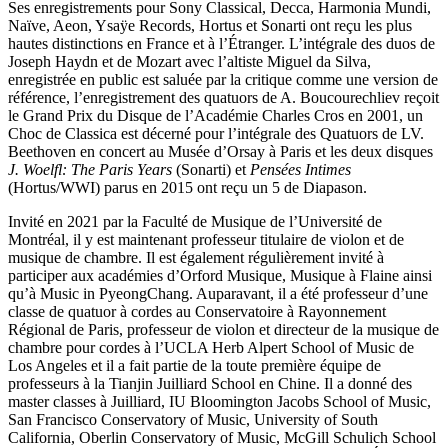
Ses enregistrements pour Sony Classical, Decca, Harmonia Mundi,
Naïve, Aeon, Ysaÿe Records, Hortus et Sonarti ont reçu les plus
hautes distinctions en France et à l’Étranger. L’intégrale des duos de
Joseph Haydn et de Mozart avec l’altiste Miguel da Silva,
enregistrée en public est saluée par la critique comme une version de
référence, l’enregistrement des quatuors de A. Boucourechliev reçoit
le Grand Prix du Disque de l’Académie Charles Cros en 2001, un
Choc de Classica est décerné pour l’intégrale des Quatuors de LV.
Beethoven en concert au Musée d’Orsay à Paris et les deux disques
J. Woelfl: The Paris Years
(Sonarti) et
Pensées Intimes
(Hortus/WWI) parus en 2015 ont reçu un 5 de Diapason.
Invité en 2021 par la Faculté de Musique de l’Université de
Montréal, il y est maintenant professeur titulaire de violon et de
musique de chambre. Il est également régulièrement invité à
participer aux académies d’Orford Musique, Musique à Flaine ainsi
qu’à Music in PyeongChang. Auparavant, il a été professeur d’une
classe de quatuor à cordes au Conservatoire à Rayonnement
Régional de Paris, professeur de violon et directeur de la musique de
chambre pour cordes à l’UCLA Herb Alpert School of Music de
Los Angeles et il a fait partie de la toute première équipe de
professeurs à la Tianjin Juilliard School en Chine. Il a donné des
master classes à Juilliard, IU Bloomington Jacobs School of Music,
San Francisco Conservatory of Music, University of South
California, Oberlin Conservatory of Music, McGill Schulich School