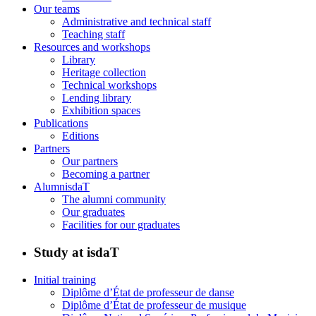
Our teams
Administrative and technical staff
Teaching staff
Resources and workshops
Library
Heritage collection
Technical workshops
Lending library
Exhibition spaces
Publications
Editions
Partners
Our partners
Becoming a partner
AlumnisdaT
The alumni community
Our graduates
Facilities for our graduates
Study at isdaT
Initial training
Diplôme d’État de professeur de danse
Diplôme d’État de professeur de musique