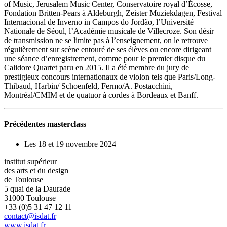
of Music, Jerusalem Music Center, Conservatoire royal d’Écosse,
Fondation Britten-Pears à Aldeburgh, Zeister Muziekdagen, Festival
Internacional de Inverno in Campos do Jordão, l’Université
Nationale de Séoul, l’Académie musicale de Villecroze. Son désir
de transmission ne se limite pas à l’enseignement, on le retrouve
régulièrement sur scène entouré de ses élèves ou encore dirigeant
une séance d’enregistrement, comme pour le premier disque du
Calidore Quartet paru en 2015. Il a été membre du jury de
prestigieux concours internationaux de violon tels que Paris/Long-
Thibaud, Harbin/ Schoenfeld, Fermo/A. Postacchini,
Montréal/CMIM et de quatuor à cordes à Bordeaux et Banff.
Précédentes masterclass
Les 18 et 19 novembre 2024
institut supérieur
des arts et du design
de Toulouse
5 quai de la Daurade
31000 Toulouse
+33 (0)5 31 47 12 11
contact@isdat.fr
www.isdat.fr