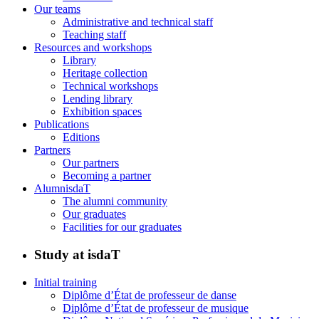
Our teams
Administrative and technical staff
Teaching staff
Resources and workshops
Library
Heritage collection
Technical workshops
Lending library
Exhibition spaces
Publications
Editions
Partners
Our partners
Becoming a partner
AlumnisdaT
The alumni community
Our graduates
Facilities for our graduates
Study at isdaT
Initial training
Diplôme d’État de professeur de danse
Diplôme d’État de professeur de musique