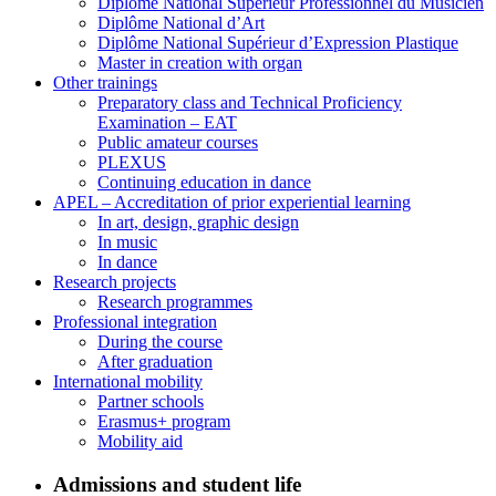
Diplôme National Supérieur Professionnel du Musicien
Diplôme National d’Art
Diplôme National Supérieur d’Expression Plastique
Master in creation with organ
Other trainings
Preparatory class and Technical Proficiency
Examination – EAT
Public amateur courses
PLEXUS
Continuing education in dance
APEL – Accreditation of prior experiential learning
In art, design, graphic design
In music
In dance
Research projects
Research programmes
Professional integration
During the course
After graduation
International mobility
Partner schools
Erasmus+ program
Mobility aid
Admissions and student life