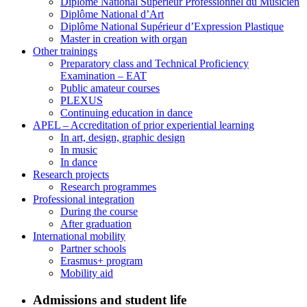
Diplôme National Supérieur Professionnel du Musicien
Diplôme National d’Art
Diplôme National Supérieur d’Expression Plastique
Master in creation with organ
Other trainings
Preparatory class and Technical Proficiency
Examination – EAT
Public amateur courses
PLEXUS
Continuing education in dance
APEL – Accreditation of prior experiential learning
In art, design, graphic design
In music
In dance
Research projects
Research programmes
Professional integration
During the course
After graduation
International mobility
Partner schools
Erasmus+ program
Mobility aid
Admissions and student life