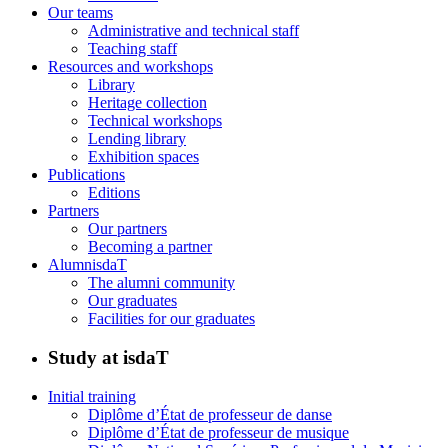
Our teams
Administrative and technical staff
Teaching staff
Resources and workshops
Library
Heritage collection
Technical workshops
Lending library
Exhibition spaces
Publications
Editions
Partners
Our partners
Becoming a partner
AlumnisdaT
The alumni community
Our graduates
Facilities for our graduates
Study at isdaT
Initial training
Diplôme d’État de professeur de danse
Diplôme d’État de professeur de musique