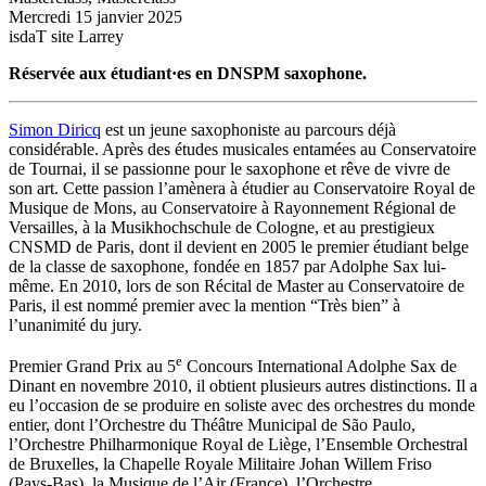
Mercredi 15 janvier 2025
isdaT site Larrey
Réservée aux étudiant·es en DNSPM saxophone.
Simon Diricq
est un jeune saxophoniste au parcours déjà
considérable. Après des études musicales entamées au Conservatoire
de Tournai, il se passionne pour le saxophone et rêve de vivre de
son art. Cette passion l’amènera à étudier au Conservatoire Royal de
Musique de Mons, au Conservatoire à Rayonnement Régional de
Versailles, à la Musikhochschule de Cologne, et au prestigieux
CNSMD de Paris, dont il devient en 2005 le premier étudiant belge
de la classe de saxophone, fondée en 1857 par Adolphe Sax lui-
même. En 2010, lors de son Récital de Master au Conservatoire de
Paris, il est nommé premier avec la mention “Très bien” à
l’unanimité du jury.
e
Premier Grand Prix au 5
Concours International Adolphe Sax de
Dinant en novembre 2010, il obtient plusieurs autres distinctions. Il a
eu l’occasion de se produire en soliste avec des orchestres du monde
entier, dont l’Orchestre du Théâtre Municipal de São Paulo,
l’Orchestre Philharmonique Royal de Liège, l’Ensemble Orchestral
de Bruxelles, la Chapelle Royale Militaire Johan Willem Friso
(Pays-Bas), la Musique de l’Air (France), l’Orchestre