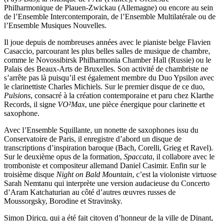
Philharmonique de Plauen-Zwickau (Allemagne) ou encore au sein
de l’Ensemble Intercontemporain, de l’Ensemble Multilatérale ou de
l’Ensemble Musiques Nouvelles.
Il joue depuis de nombreuses années avec le pianiste belge Flavien
Casaccio, parcourant les plus belles salles de musique de chambre,
comme le Novossibirsk Philharmonia Chamber Hall (Russie) ou le
Palais des Beaux-Arts de Bruxelles. Son activité de chambriste ne
s’arrête pas là puisqu’il est également membre du Duo Ypsilon avec
le clarinettiste Charles Michiels. Sur le premier disque de ce duo,
Pulsions
, consacré à la création contemporaine et paru chez Klarthe
Records, il signe
VO²Max
, une pièce énergique pour clarinette et
saxophone.
​Avec l’Ensemble Squillante, un nonette de saxophones issu du
Conservatoire de Paris, il enregistre d’abord un disque de
transcriptions d’inspiration baroque (Bach, Corelli, Grieg et Ravel).
Sur le deuxième opus de la formation,
Spaccata
, il collabore avec le
tromboniste et compositeur allemand Daniel Casimir. Enfin sur le
troisième disque
Night on Bald Mountain
, c’est la violoniste virtuose
Sarah Nemtanu qui interprète une version audacieuse du Concerto
d’Aram Katchaturian au côté d’autres œuvres russes de
Moussorgsky, Borodine et Stravinsky.
Simon Diricq, qui a été fait citoyen d’honneur de la ville de Dinant,