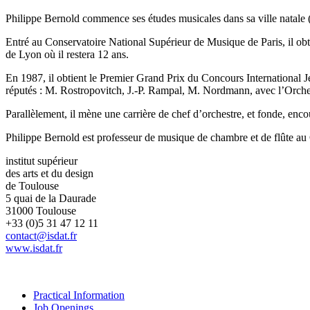
Philippe Bernold commence ses études musicales dans sa ville natale (C
Entré au Conservatoire National Supérieur de Musique de Paris, il obti
de Lyon où il restera 12 ans.
En 1987, il obtient le Premier Grand Prix du Concours International Je
réputés : M. Rostropovitch, J.-P. Rampal, M. Nordmann, avec l’Orches
Parallèlement, il mène une carrière de chef d’orchestre, et fonde, en
Philippe Bernold est professeur de musique de chambre et de flûte 
institut supérieur
des arts et du design
de Toulouse
5 quai de la Daurade
31000 Toulouse
+33 (0)5 31 47 12 11
contact@isdat.fr
www.isdat.fr
Practical Information
Job Openings