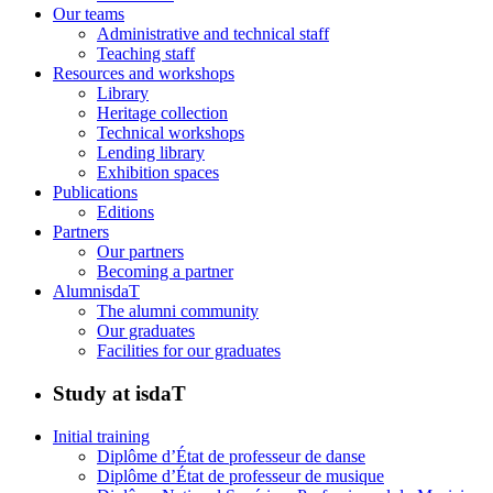
Our teams
Administrative and technical staff
Teaching staff
Resources and workshops
Library
Heritage collection
Technical workshops
Lending library
Exhibition spaces
Publications
Editions
Partners
Our partners
Becoming a partner
AlumnisdaT
The alumni community
Our graduates
Facilities for our graduates
Study at isdaT
Initial training
Diplôme d’État de professeur de danse
Diplôme d’État de professeur de musique