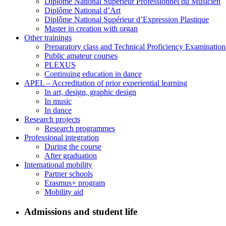
Diplôme National Supérieur Professionnel du Musicien
Diplôme National d’Art
Diplôme National Supérieur d’Expression Plastique
Master in creation with organ
Other trainings
Preparatory class and Technical Proficiency Examinatio
Public amateur courses
PLEXUS
Continuing education in dance
APEL – Accreditation of prior experiential learning
In art, design, graphic design
In music
In dance
Research projects
Research programmes
Professional integration
During the course
After graduation
International mobility
Partner schools
Erasmus+ program
Mobility aid
Admissions and student life