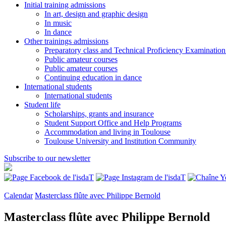
Initial training admissions
In art, design and graphic design
In music
In dance
Other trainings admissions
Preparatory class and Technical Proficiency Examinatio
Public amateur courses
Public amateur courses
Continuing education in dance
International students
International students
Student life
Scholarships, grants and insurance
Student Support Office and Help Programs
Accommodation and living in Toulouse
Toulouse University and Institution Community
Subscribe to our newsletter
Calendar
Masterclass flûte avec Philippe Bernold
Masterclass flûte avec Philippe Bernold