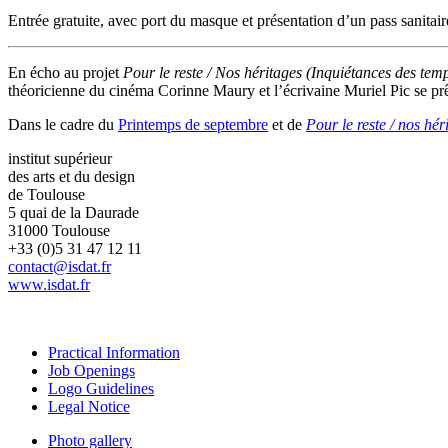
Entrée gratuite, avec port du masque et présentation d’un pass sanitaire
En écho au projet
Pour le reste / Nos héritages (Inquiétances des tem
théoricienne du cinéma Corinne Maury et l’écrivaine Muriel Pic se prê
Dans le cadre du
Printemps de septembre
et de
Pour le reste / nos hé
institut supérieur
des arts et du design
de Toulouse
5 quai de la Daurade
31000 Toulouse
+33 (0)5 31 47 12 11
contact@isdat.fr
www.isdat.fr
Practical Information
Job Openings
Logo Guidelines
Legal Notice
Photo gallery