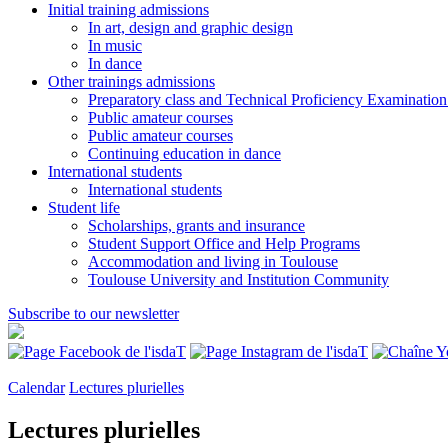
Initial training admissions
In art, design and graphic design
In music
In dance
Other trainings admissions
Preparatory class and Technical Proficiency Examinatio
Public amateur courses
Public amateur courses
Continuing education in dance
International students
International students
Student life
Scholarships, grants and insurance
Student Support Office and Help Programs
Accommodation and living in Toulouse
Toulouse University and Institution Community
Subscribe to our newsletter
Calendar
Lectures plurielles
Lectures plurielles