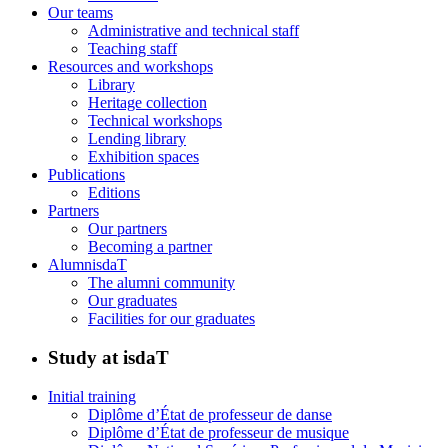
Our teams
Administrative and technical staff
Teaching staff
Resources and workshops
Library
Heritage collection
Technical workshops
Lending library
Exhibition spaces
Publications
Editions
Partners
Our partners
Becoming a partner
AlumnisdaT
The alumni community
Our graduates
Facilities for our graduates
Study at isdaT
Initial training
Diplôme d’État de professeur de danse
Diplôme d’État de professeur de musique