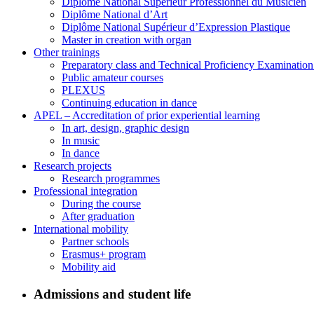
Diplôme National Supérieur Professionnel du Musicien
Diplôme National d’Art
Diplôme National Supérieur d’Expression Plastique
Master in creation with organ
Other trainings
Preparatory class and Technical Proficiency Examinatio
Public amateur courses
PLEXUS
Continuing education in dance
APEL – Accreditation of prior experiential learning
In art, design, graphic design
In music
In dance
Research projects
Research programmes
Professional integration
During the course
After graduation
International mobility
Partner schools
Erasmus+ program
Mobility aid
Admissions and student life