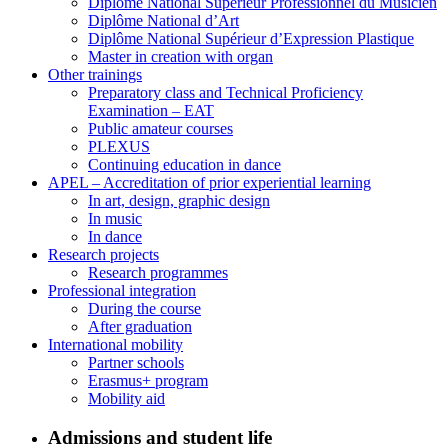
Diplôme National Supérieur Professionnel du Musicien
Diplôme National d’Art
Diplôme National Supérieur d’Expression Plastique
Master in creation with organ
Other trainings
Preparatory class and Technical Proficiency
Examination – EAT
Public amateur courses
PLEXUS
Continuing education in dance
APEL – Accreditation of prior experiential learning
In art, design, graphic design
In music
In dance
Research projects
Research programmes
Professional integration
During the course
After graduation
International mobility
Partner schools
Erasmus+ program
Mobility aid
Admissions and student life