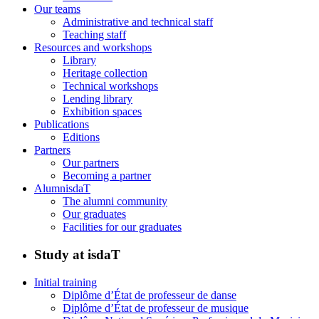
Our teams
Administrative and technical staff
Teaching staff
Resources and workshops
Library
Heritage collection
Technical workshops
Lending library
Exhibition spaces
Publications
Editions
Partners
Our partners
Becoming a partner
AlumnisdaT
The alumni community
Our graduates
Facilities for our graduates
Study at isdaT
Initial training
Diplôme d’État de professeur de danse
Diplôme d’État de professeur de musique