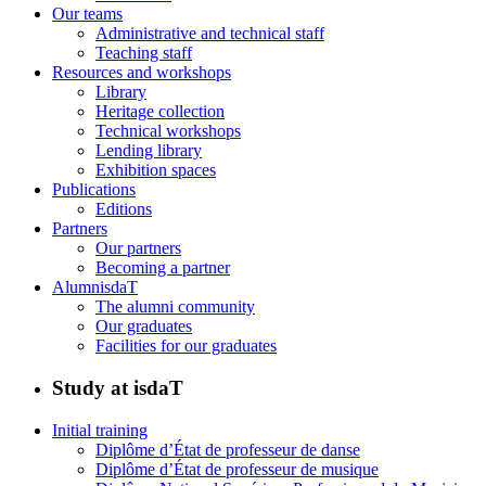
Our teams
Administrative and technical staff
Teaching staff
Resources and workshops
Library
Heritage collection
Technical workshops
Lending library
Exhibition spaces
Publications
Editions
Partners
Our partners
Becoming a partner
AlumnisdaT
The alumni community
Our graduates
Facilities for our graduates
Study at isdaT
Initial training
Diplôme d’État de professeur de danse
Diplôme d’État de professeur de musique