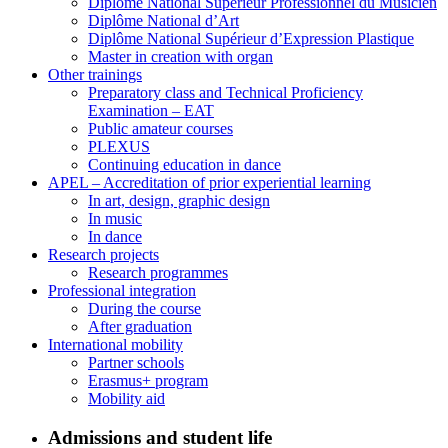
Diplôme National Supérieur Professionnel du Musicien
Diplôme National d’Art
Diplôme National Supérieur d’Expression Plastique
Master in creation with organ
Other trainings
Preparatory class and Technical Proficiency
Examination – EAT
Public amateur courses
PLEXUS
Continuing education in dance
APEL – Accreditation of prior experiential learning
In art, design, graphic design
In music
In dance
Research projects
Research programmes
Professional integration
During the course
After graduation
International mobility
Partner schools
Erasmus+ program
Mobility aid
Admissions and student life