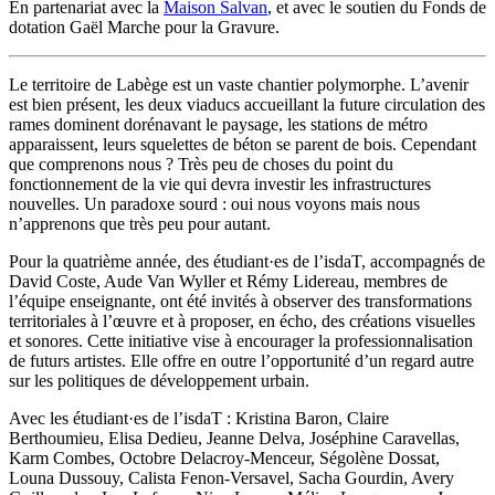
En partenariat avec la
Maison Salvan
, et avec le soutien du Fonds de
dotation Gaël Marche pour la Gravure.
Le territoire de Labège est un vaste chantier polymorphe. L’avenir
est bien présent, les deux viaducs accueillant la future circulation des
rames dominent dorénavant le paysage, les stations de métro
apparaissent, leurs squelettes de béton se parent de bois. Cependant
que comprenons nous ? Très peu de choses du point du
fonctionnement de la vie qui devra investir les infrastructures
nouvelles. Un paradoxe sourd : oui nous voyons mais nous
n’apprenons que très peu pour autant.
Pour la quatrième année, des étudiant·es de l’isdaT, accompagnés de
David Coste, Aude Van Wyller et Rémy Lidereau, membres de
l’équipe enseignante, ont été invités à observer des transformations
territoriales à l’œuvre et à proposer, en écho, des créations visuelles
et sonores. Cette initiative vise à encourager la professionnalisation
de futurs artistes. Elle offre en outre l’opportunité d’un regard autre
sur les politiques de développement urbain.
Avec les étudiant·es de l’isdaT : Kristina Baron, Claire
Berthoumieu, Elisa Dedieu, Jeanne Delva, Joséphine Caravellas,
Karm Combes, Octobre Delacroy-Menceur, Ségolène Dossat,
Louna Dussouy, Calista Fenon-Versavel, Sacha Gourdin, Avery