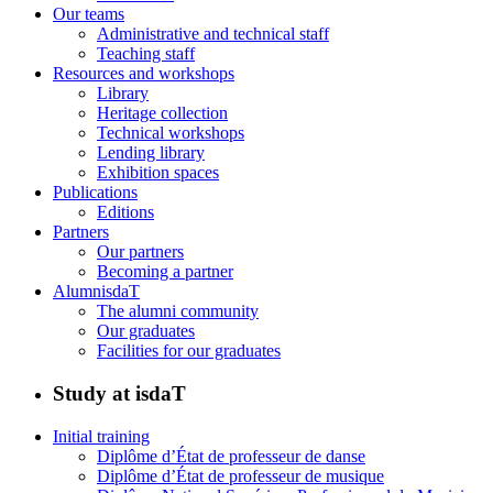
Our teams
Administrative and technical staff
Teaching staff
Resources and workshops
Library
Heritage collection
Technical workshops
Lending library
Exhibition spaces
Publications
Editions
Partners
Our partners
Becoming a partner
AlumnisdaT
The alumni community
Our graduates
Facilities for our graduates
Study at isdaT
Initial training
Diplôme d’État de professeur de danse
Diplôme d’État de professeur de musique