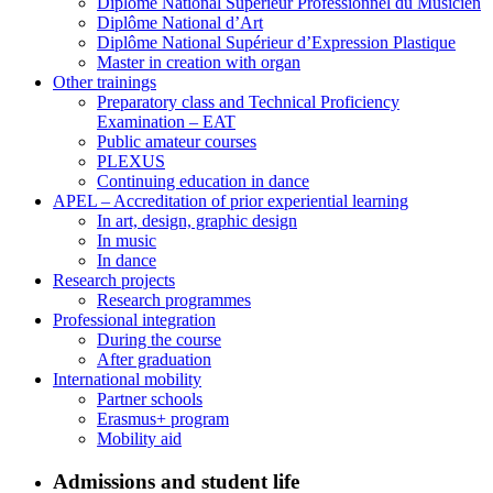
Diplôme National Supérieur Professionnel du Musicien
Diplôme National d’Art
Diplôme National Supérieur d’Expression Plastique
Master in creation with organ
Other trainings
Preparatory class and Technical Proficiency
Examination – EAT
Public amateur courses
PLEXUS
Continuing education in dance
APEL – Accreditation of prior experiential learning
In art, design, graphic design
In music
In dance
Research projects
Research programmes
Professional integration
During the course
After graduation
International mobility
Partner schools
Erasmus+ program
Mobility aid
Admissions and student life