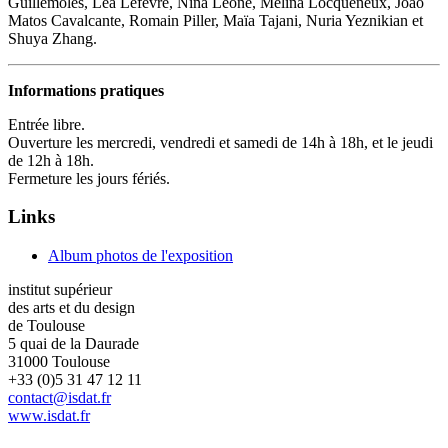
Guillemoles, Lea Lefevre, Nina Leone, Mélina Locqueneux, Joao
Matos Cavalcante, Romain Piller, Maïa Tajani, Nuria Yeznikian et
Shuya Zhang.
Informations pratiques
Entrée libre.
Ouverture les mercredi, vendredi et samedi de 14h à 18h, et le jeudi
de 12h à 18h.
Fermeture les jours fériés.
Links
Album photos de l'exposition
institut supérieur
des arts et du design
de Toulouse
5 quai de la Daurade
31000 Toulouse
+33 (0)5 31 47 12 11
contact@isdat.fr
www.isdat.fr