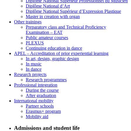
Diplôme National Supérieur Professionnel du Musicien
Diplôme National d’Art
Diplôme National Supérieur d’Expression Plastique
Master in creation with organ
Other trainings
Preparatory class and Technical Proficiency
Examination – EAT
Public amateur courses
PLEXUS
Continuing education in dance
APEL – Accreditation of prior experiential learning
In art, design, graphic design
In music
In dance
Research projects
Research programmes
Professional integration
During the course
After graduation
International mobility
Partner schools
Erasmus+ program
Mobility aid
Admissions and student life