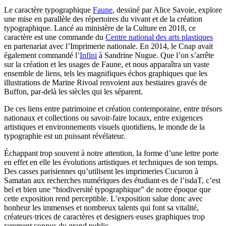
Le caractère typographique
Faune
, dessiné par Alice Savoie, explore
une mise en parallèle des répertoires du vivant et de la création
typographique. Lancé au ministère de la Culture en 2018, ce
caractère est une commande du
Centre national des arts plastiques
en partenariat avec l’Imprimerie nationale. En 2014, le Cnap avait
également commandé l’
Infini
à Sandrine Nugue. Que l’on s’arrête
sur la création et les usages de Faune, et nous apparaîtra un vaste
ensemble de liens, tels les magnifiques échos graphiques que les
illustrations de Marine Rivoal renvoient aux bestiaires gravés de
Buffon, par-delà les siècles qui les séparent.
De ces liens entre patrimoine et création contemporaine, entre trésors
nationaux et collections ou savoir-faire locaux, entre exigences
artistiques et environnements visuels quotidiens, le monde de la
typographie est un puissant révélateur.
Échappant trop souvent à notre attention, la forme d’une lettre porte
en effet en elle les évolutions artistiques et techniques de son temps.
Des casses parisiennes qu’utilisent les imprimeries Cucuron à
Samatan aux recherches numériques des étudiant·es de l’isdaT, c’est
bel et bien une “biodiversité typographique” de notre époque que
cette exposition rend perceptible. L’exposition salue donc avec
bonheur les immenses et nombreux talents qui font sa vitalité,
créateurs·trices de caractères et designers·euses graphiques trop
rarement connus du grand public.