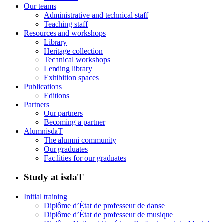
Our teams
Administrative and technical staff
Teaching staff
Resources and workshops
Library
Heritage collection
Technical workshops
Lending library
Exhibition spaces
Publications
Editions
Partners
Our partners
Becoming a partner
AlumnisdaT
The alumni community
Our graduates
Facilities for our graduates
Study at isdaT
Initial training
Diplôme d’État de professeur de danse
Diplôme d’État de professeur de musique