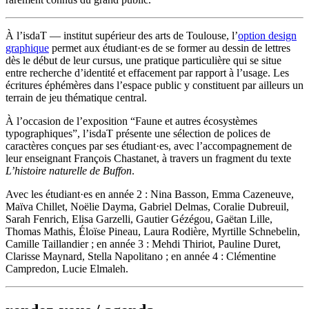
À l’isdaT — institut supérieur des arts de Toulouse, l’
option design
graphique
permet aux étudiant·es de se former au dessin de lettres
dès le début de leur cursus, une pratique particulière qui se situe
entre recherche d’identité et effacement par rapport à l’usage. Les
écritures éphémères dans l’espace public y constituent par ailleurs un
terrain de jeu thématique central.
À l’occasion de l’exposition “Faune et autres écosystèmes
typographiques”, l’isdaT présente une sélection de polices de
caractères conçues par ses étudiant·es, avec l’accompagnement de
leur enseignant François Chastanet, à travers un fragment du texte
L’histoire naturelle de Buffon
.
Avec les étudiant·es en année 2 : Nina Basson, Emma Cazeneuve,
Maïva Chillet, Noëlie Dayma, Gabriel Delmas, Coralie Dubreuil,
Sarah Fenrich, Elisa Garzelli, Gautier Gézégou, Gaëtan Lille,
Thomas Mathis, Éloïse Pineau, Laura Rodière, Myrtille Schnebelin,
Camille Taillandier ; en année 3 : Mehdi Thiriot, Pauline Duret,
Clarisse Maynard, Stella Napolitano ; en année 4 : Clémentine
Campredon, Lucie Elmaleh.