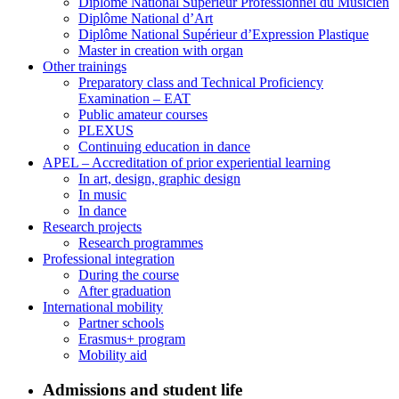
Diplôme National Supérieur Professionnel du Musicien
Diplôme National d’Art
Diplôme National Supérieur d’Expression Plastique
Master in creation with organ
Other trainings
Preparatory class and Technical Proficiency
Examination – EAT
Public amateur courses
PLEXUS
Continuing education in dance
APEL – Accreditation of prior experiential learning
In art, design, graphic design
In music
In dance
Research projects
Research programmes
Professional integration
During the course
After graduation
International mobility
Partner schools
Erasmus+ program
Mobility aid
Admissions and student life