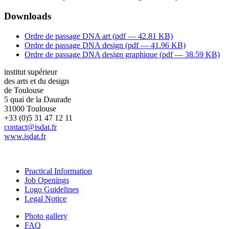
Downloads
Ordre de passage DNA art (
pdf
— 42.81 KB)
Ordre de passage DNA design (
pdf
— 41.96 KB)
Ordre de passage DNA design graphique (
pdf
— 38.59 KB)
institut supérieur
des arts et du design
de Toulouse
5 quai de la Daurade
31000 Toulouse
+33 (0)5 31 47 12 11
contact@isdat.fr
www.isdat.fr
Practical Information
Job Openings
Logo Guidelines
Legal Notice
Photo gallery
FAQ