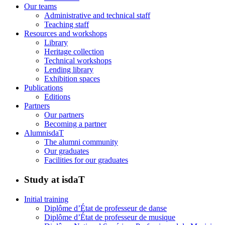
Our teams
Administrative and technical staff
Teaching staff
Resources and workshops
Library
Heritage collection
Technical workshops
Lending library
Exhibition spaces
Publications
Editions
Partners
Our partners
Becoming a partner
AlumnisdaT
The alumni community
Our graduates
Facilities for our graduates
Study at isdaT
Initial training
Diplôme d’État de professeur de danse
Diplôme d’État de professeur de musique