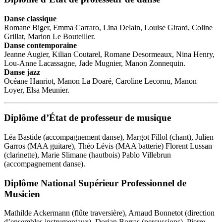
Danse classique
Romane Biger, Emma Carraro, Lina Delain, Louise Girard, Coline
Grillat, Marion Le Bouteiller.
Danse contemporaine
Jeanne Augier, Kilian Coutarel, Romane Desormeaux, Nina Henry,
Lou-Anne Lacassagne, Jade Mugnier, Manon Zonnequin.
Danse jazz
Océane Hanriot, Manon La Doaré, Caroline Lecornu, Manon
Loyer, Elsa Meunier.
Diplôme d’État de professeur de musique
Léa Bastide (accompagnement danse), Margot Fillol (chant), Julien
Garros (MAA guitare), Théo Lévis (MAA batterie) Florent Lussan
(clarinette), Marie Slimane (hautbois) Pablo Villebrun
(accompagnement danse).
Diplôme National Supérieur Professionnel de
Musicien
Mathilde Ackermann (flûte traversière), Arnaud Bonnetot (direction
d’ensembles instrumentaux), Dorian Borras (percussions), Pierre