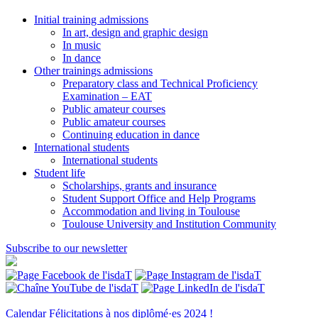
Initial training admissions
In art, design and graphic design
In music
In dance
Other trainings admissions
Preparatory class and Technical Proficiency
Examination – EAT
Public amateur courses
Public amateur courses
Continuing education in dance
International students
International students
Student life
Scholarships, grants and insurance
Student Support Office and Help Programs
Accommodation and living in Toulouse
Toulouse University and Institution Community
Subscribe to our newsletter
Calendar
Félicitations à nos diplômé·es 2024 !