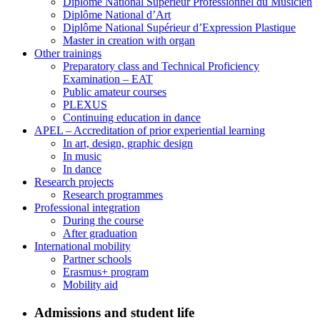
Diplôme National Supérieur Professionnel du Musicien
Diplôme National d’Art
Diplôme National Supérieur d’Expression Plastique
Master in creation with organ
Other trainings
Preparatory class and Technical Proficiency
Examination – EAT
Public amateur courses
PLEXUS
Continuing education in dance
APEL – Accreditation of prior experiential learning
In art, design, graphic design
In music
In dance
Research projects
Research programmes
Professional integration
During the course
After graduation
International mobility
Partner schools
Erasmus+ program
Mobility aid
Admissions and student life