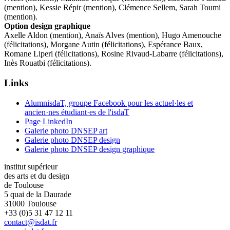
(mention), Kessie Répir (mention), Clémence Sellem, Sarah Toumi
(mention).
Option design graphique
Axelle Aldon (mention), Anaïs Alves (mention), Hugo Amenouche
(félicitations), Morgane Autin (félicitations), Espérance Baux,
Romane Liperi (félicitations), Rosine Rivaud-Labarre (félicitations),
Inès Rouatbi (félicitations).
Links
AlumnisdaT, groupe Facebook pour les actuel·les et
ancien·nes étudiant·es de l'isdaT
Page LinkedIn
Galerie photo DNSEP art
Galerie photo DNSEP design
Galerie photo DNSEP design graphique
institut supérieur
des arts et du design
de Toulouse
5 quai de la Daurade
31000 Toulouse
+33 (0)5 31 47 12 11
contact@isdat.fr