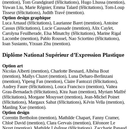
(mention), Tom Grandgirard (félicitations), Hugo Lhussa (mention),
Yuwan Liu, Marie Régnier, Emma Talard (félicitations), Tom-Loup
Tisseur (félicitations), Judith Travé (mention).
Option design graphique
Luca Arnaud (félicitations), Laurianne Baret (mention), Antoine
Cassus (félicitations), Lucie Caussade (mention), Alix Caylet,
Carolyna Feuilherade, Elsa Minatchy (félicitations), Marine Rigal
Lacombe (mention), Pablo Roussel, Nao Sciortino (félicitations),
Ioan Susianto, Yixuan Zhu (mention).
Diplôme National Supérieur d’Expression Plastique
Option art
Nicolas Alberti (mention), Charlotte Besnard, Alhéna Bout
(mention), Maïlys Cluzet (mention), Luna Deharo-Berlinzani
(mention), Yipeng Fan (mention), Claire Fantozzi (félicitations),
Audrey Faure (félicitations), Louca Francisco (mention), Vaitea
Grau-Bernadach (félicitations), Kira Juan (mention), Myriam Malfré
(félicitations), Morgane Mouysset (mention), Jean-Michel Poinet
(félicitations), Margaux Sahut (félicitations), Kévin Vella (mention),
Manling Xue (mention).
Option design
Corentin Bertholon (mention), Mathilde Chapart, Fanny Cramer,
Chloë David (mention), Clara Gervais (mention), Eléonore Le
Nezet (mention), Mathilde Lévêque (félicitations), Zaccharie Panaud