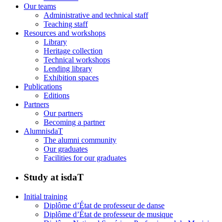
Our teams
Administrative and technical staff
Teaching staff
Resources and workshops
Library
Heritage collection
Technical workshops
Lending library
Exhibition spaces
Publications
Editions
Partners
Our partners
Becoming a partner
AlumnisdaT
The alumni community
Our graduates
Facilities for our graduates
Study at isdaT
Initial training
Diplôme d’État de professeur de danse
Diplôme d’État de professeur de musique