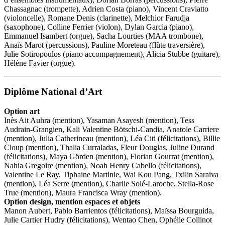
Chassagnac (trompette), Adrien Costa (piano), Vincent Craviatto
(violoncelle), Romane Denis (clarinette), Melchior Farudja
(saxophone), Colline Ferrier (violon), Dylan Garcia (piano),
Emmanuel Isambert (orgue), Sacha Lourties (MAA trombone),
Anaïs Marot (percussions), Pauline Moreteau (flûte traversière),
Julie Sotiropoulos (piano accompagnement), Alicia Stubbe (guitare),
Hélène Favier (orgue).
Diplôme National d’Art
Option art
Inès Ait Auhra (mention), Yasaman Asayesh (mention), Tess
Audrain-Grangien, Kali Valentine Bötschi-Candia, Anatole Carriere
(mention), Julia Catherineau (mention), Léa Citi (félicitations), Billie
Cloup (mention), Thalia Curraladas, Fleur Douglas, Juline Durand
(félicitations), Maya Görden (mention), Florian Gourrat (mention),
Nahia Gregoire (mention), Noah Henry Cabello (félicitations),
Valentine Le Ray, Tiphaine Martinie, Wai Kou Pang, Txilin Saraiva
(mention), Léa Serre (mention), Charlie Solé-Laroche, Stella-Rose
True (mention), Maura Francisca Wray (mention).
Option design, mention espaces et objets
Manon Aubert, Pablo Barrientos (félicitations), Maïssa Bourguida,
Julie Cartier Hudry (félicitations), Wentao Chen, Ophélie Collinot