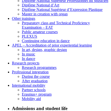
Diplôme National Supérieur Professionnel du Musicien
Diplôme National d’Art
Diplôme National Supérieur d’Expression Plastique
Master in creation with organ
Other trainings
Preparatory class and Technical Proficiency
Examination – EAT
Public amateur courses
PLEXUS
Continuing education in dance
APEL – Accreditation of prior experiential learning
In art, design, graphic design
In music
In dance
Research projects
Research programmes
Professional integration
During the course
After graduation
International mobility
Partner schools
Erasmus+ program
Mobility aid
Admissions and student life