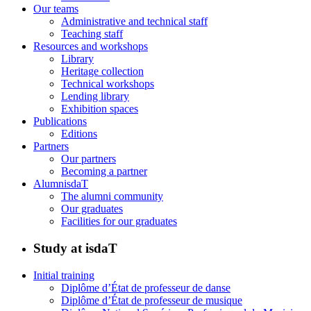
Our teams
Administrative and technical staff
Teaching staff
Resources and workshops
Library
Heritage collection
Technical workshops
Lending library
Exhibition spaces
Publications
Editions
Partners
Our partners
Becoming a partner
AlumnisdaT
The alumni community
Our graduates
Facilities for our graduates
Study at isdaT
Initial training
Diplôme d’État de professeur de danse
Diplôme d’État de professeur de musique