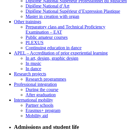
Diplôme National Supérieur Professionnel du Musicien
Diplôme National d’Art
Diplôme National Supérieur d’Expression Plastique
Master in creation with organ
Other trainings
Preparatory class and Technical Proficiency
Examination – EAT
Public amateur courses
PLEXUS
Continuing education in dance
APEL – Accreditation of prior experiential learning
In art, design, graphic design
In music
In dance
Research projects
Research programmes
Professional integration
During the course
After graduation
International mobility
Partner schools
Erasmus+ program
Mobility aid
Admissions and student life