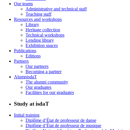
Our teams
Administrative and technical staff
Teaching staff
Resources and workshops
Library
Heritage collection
Technical workshops
Lending library
Exhibition spaces
Publications
Editions
Partners
Our partners
Becoming a partner
AlumnisdaT
The alumni community
Our graduates
Facilities for our graduates
Study at isdaT
Initial training
Diplôme d’État de professeur de danse
Diplôme d’État de professeur de musique