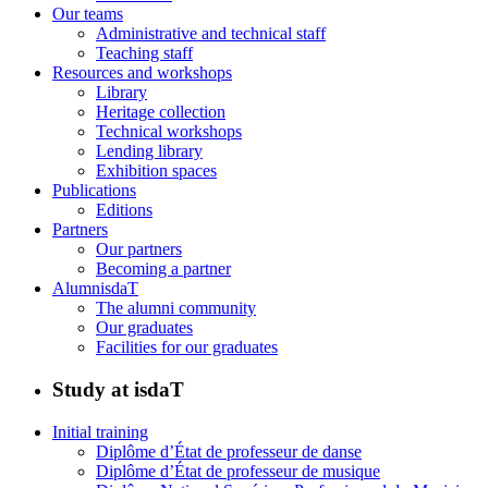
Our teams
Administrative and technical staff
Teaching staff
Resources and workshops
Library
Heritage collection
Technical workshops
Lending library
Exhibition spaces
Publications
Editions
Partners
Our partners
Becoming a partner
AlumnisdaT
The alumni community
Our graduates
Facilities for our graduates
Study at isdaT
Initial training
Diplôme d’État de professeur de danse
Diplôme d’État de professeur de musique