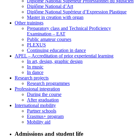
Diplôme National Supérieur Professionnel du Musicien
Diplôme National d’Art
Diplôme National Supérieur d’Expression Plastique
Master in creation with organ
Other trainings
Preparatory class and Technical Proficiency
Examination – EAT
Public amateur courses
PLEXUS
Continuing education in dance
APEL – Accreditation of prior experiential learning
In art, design, graphic design
In music
In dance
Research projects
Research programmes
Professional integration
During the course
After graduation
International mobility
Partner schools
Erasmus+ program
Mobility aid
Admissions and student life