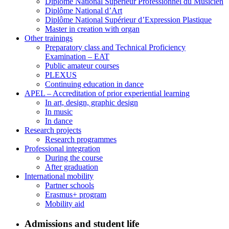
Diplôme National Supérieur Professionnel du Musicien
Diplôme National d’Art
Diplôme National Supérieur d’Expression Plastique
Master in creation with organ
Other trainings
Preparatory class and Technical Proficiency
Examination – EAT
Public amateur courses
PLEXUS
Continuing education in dance
APEL – Accreditation of prior experiential learning
In art, design, graphic design
In music
In dance
Research projects
Research programmes
Professional integration
During the course
After graduation
International mobility
Partner schools
Erasmus+ program
Mobility aid
Admissions and student life