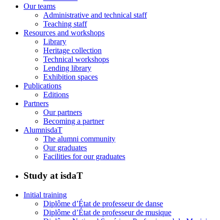
Our teams
Administrative and technical staff
Teaching staff
Resources and workshops
Library
Heritage collection
Technical workshops
Lending library
Exhibition spaces
Publications
Editions
Partners
Our partners
Becoming a partner
AlumnisdaT
The alumni community
Our graduates
Facilities for our graduates
Study at isdaT
Initial training
Diplôme d’État de professeur de danse
Diplôme d’État de professeur de musique