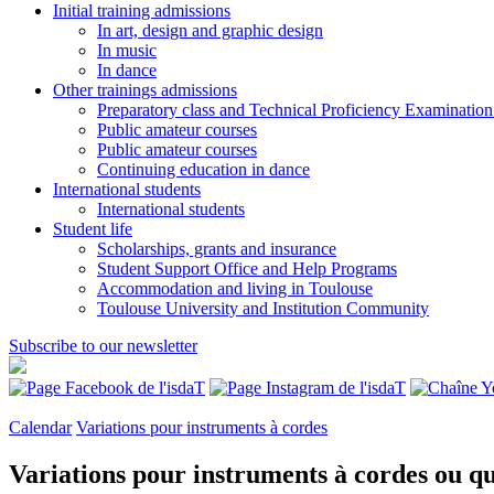
Initial training admissions
In art, design and graphic design
In music
In dance
Other trainings admissions
Preparatory class and Technical Proficiency Examinatio
Public amateur courses
Public amateur courses
Continuing education in dance
International students
International students
Student life
Scholarships, grants and insurance
Student Support Office and Help Programs
Accommodation and living in Toulouse
Toulouse University and Institution Community
Subscribe to our newsletter
Calendar
Variations pour instruments à cordes
Variations pour instruments à cordes
ou qu