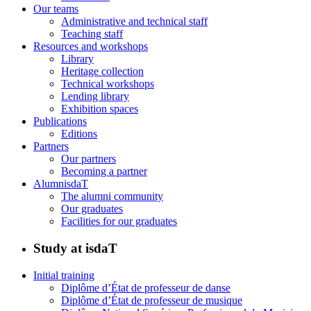
Our teams
Administrative and technical staff
Teaching staff
Resources and workshops
Library
Heritage collection
Technical workshops
Lending library
Exhibition spaces
Publications
Editions
Partners
Our partners
Becoming a partner
AlumnisdaT
The alumni community
Our graduates
Facilities for our graduates
Study at isdaT
Initial training
Diplôme d’État de professeur de danse
Diplôme d’État de professeur de musique