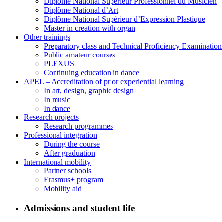
Diplôme National Supérieur Professionnel du Musicien
Diplôme National d’Art
Diplôme National Supérieur d’Expression Plastique
Master in creation with organ
Other trainings
Preparatory class and Technical Proficiency Examinatio
Public amateur courses
PLEXUS
Continuing education in dance
APEL – Accreditation of prior experiential learning
In art, design, graphic design
In music
In dance
Research projects
Research programmes
Professional integration
During the course
After graduation
International mobility
Partner schools
Erasmus+ program
Mobility aid
Admissions and student life