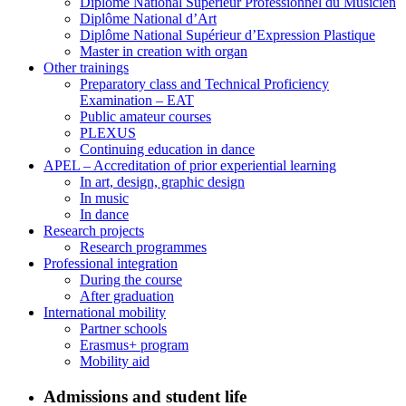
Diplôme National Supérieur Professionnel du Musicien
Diplôme National d’Art
Diplôme National Supérieur d’Expression Plastique
Master in creation with organ
Other trainings
Preparatory class and Technical Proficiency
Examination – EAT
Public amateur courses
PLEXUS
Continuing education in dance
APEL – Accreditation of prior experiential learning
In art, design, graphic design
In music
In dance
Research projects
Research programmes
Professional integration
During the course
After graduation
International mobility
Partner schools
Erasmus+ program
Mobility aid
Admissions and student life