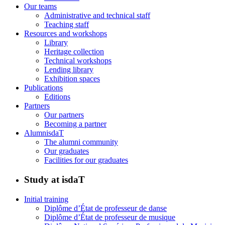
Our teams
Administrative and technical staff
Teaching staff
Resources and workshops
Library
Heritage collection
Technical workshops
Lending library
Exhibition spaces
Publications
Editions
Partners
Our partners
Becoming a partner
AlumnisdaT
The alumni community
Our graduates
Facilities for our graduates
Study at isdaT
Initial training
Diplôme d’État de professeur de danse
Diplôme d’État de professeur de musique