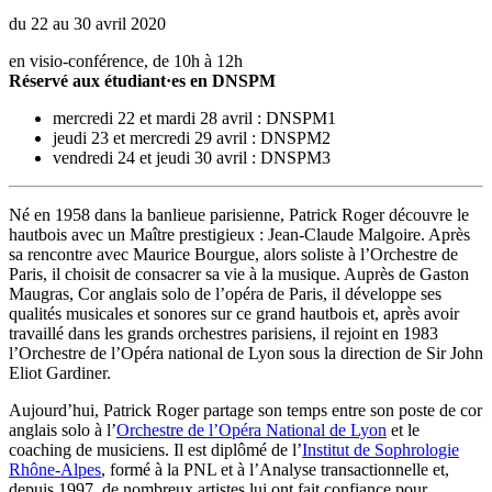
du 22 au 30 avril 2020
en visio-conférence, de 10h à 12h
Réservé aux étudiant·es en DNSPM
mercredi 22 et mardi 28 avril : DNSPM1
jeudi 23 et mercredi 29 avril : DNSPM2
vendredi 24 et jeudi 30 avril : DNSPM3
Né en 1958 dans la banlieue parisienne, Patrick Roger découvre le
hautbois avec un Maître prestigieux : Jean-Claude Malgoire. Après
sa rencontre avec Maurice Bourgue, alors soliste à l’Orchestre de
Paris, il choisit de consacrer sa vie à la musique. Auprès de Gaston
Maugras, Cor anglais solo de l’opéra de Paris, il développe ses
qualités musicales et sonores sur ce grand hautbois et, après avoir
travaillé dans les grands orchestres parisiens, il rejoint en 1983
l’Orchestre de l’Opéra national de Lyon sous la direction de Sir John
Eliot Gardiner.
Aujourd’hui, Patrick Roger partage son temps entre son poste de cor
anglais solo à l’
Orchestre de l’Opéra National de Lyon
et le
coaching de musiciens. Il est diplômé de l’
Institut de Sophrologie
Rhône-Alpes
, formé à la PNL et à l’Analyse transactionnelle et,
depuis 1997, de nombreux artistes lui ont fait confiance pour