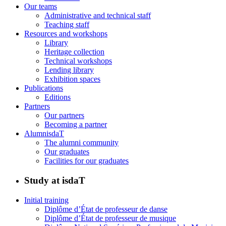
Our teams
Administrative and technical staff
Teaching staff
Resources and workshops
Library
Heritage collection
Technical workshops
Lending library
Exhibition spaces
Publications
Editions
Partners
Our partners
Becoming a partner
AlumnisdaT
The alumni community
Our graduates
Facilities for our graduates
Study at isdaT
Initial training
Diplôme d’État de professeur de danse
Diplôme d’État de professeur de musique