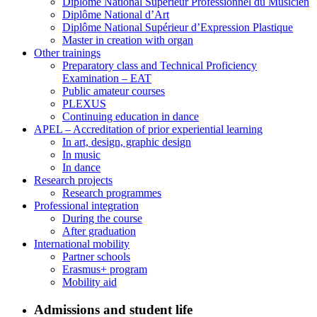
Diplôme National Supérieur Professionnel du Musicien
Diplôme National d’Art
Diplôme National Supérieur d’Expression Plastique
Master in creation with organ
Other trainings
Preparatory class and Technical Proficiency
Examination – EAT
Public amateur courses
PLEXUS
Continuing education in dance
APEL – Accreditation of prior experiential learning
In art, design, graphic design
In music
In dance
Research projects
Research programmes
Professional integration
During the course
After graduation
International mobility
Partner schools
Erasmus+ program
Mobility aid
Admissions and student life