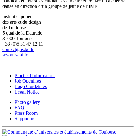
handicap et aidera les étudiant·es à mettre en œuvre un atelier de
danse en direction d’un groupe de jeune de l’IME.
institut supérieur
des arts et du design
de Toulouse
5 quai de la Daurade
31000 Toulouse
+33 (0)5 31 47 12 11
contact@isdat.fr
www.isdat.fr
Practical Information
Job Openings
Logo Guidelines
Legal Notice
Photo gallery
FAQ
Press Room
Support us