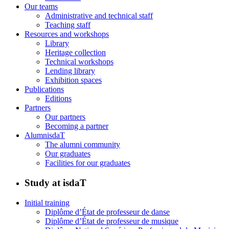
Our teams
Administrative and technical staff
Teaching staff
Resources and workshops
Library
Heritage collection
Technical workshops
Lending library
Exhibition spaces
Publications
Editions
Partners
Our partners
Becoming a partner
AlumnisdaT
The alumni community
Our graduates
Facilities for our graduates
Study at isdaT
Initial training
Diplôme d’État de professeur de danse
Diplôme d’État de professeur de musique