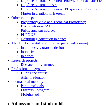
Diplôme National Supérieur Professionnel du Musicien
Diplôme National d’Art
Diplôme National Supérieur d’Expression Plastique
Master in creation with organ
Other trainings
Preparatory class and Technical Proficiency
Examination – EAT
Public amateur courses
PLEXUS
Continuing education in dance
APEL – Accreditation of prior experiential learning
In art, design, graphic design
In music
In dance
Research projects
Research programmes
Professional integration
During the course
After graduation
International mobility
Partner schools
Erasmus+ program
Mobility aid
Admissions and student life