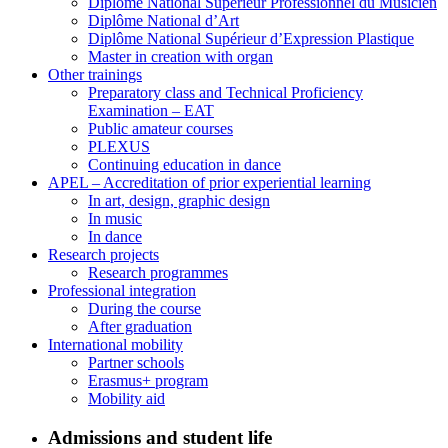
Diplôme National Supérieur Professionnel du Musicien
Diplôme National d’Art
Diplôme National Supérieur d’Expression Plastique
Master in creation with organ
Other trainings
Preparatory class and Technical Proficiency
Examination – EAT
Public amateur courses
PLEXUS
Continuing education in dance
APEL – Accreditation of prior experiential learning
In art, design, graphic design
In music
In dance
Research projects
Research programmes
Professional integration
During the course
After graduation
International mobility
Partner schools
Erasmus+ program
Mobility aid
Admissions and student life