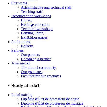
Our teams
Administrative and technical staff
Teaching staff
Resources and workshops
Library
Heritage collection
Technical workshops
Lending library
Exhibition spaces
Publications
Editions
Partners
Our partners
Becoming a partner
AlumnisdaT
The alumni community
Our graduates
Facilities for our graduates
Study at isdaT
Initial training
Diplôme d’État de professeur de danse
Diplôme d’État de professeur de musique