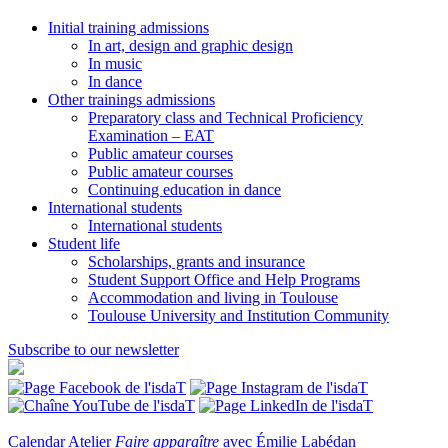
Initial training admissions
In art, design and graphic design
In music
In dance
Other trainings admissions
Preparatory class and Technical Proficiency
Examination – EAT
Public amateur courses
Public amateur courses
Continuing education in dance
International students
International students
Student life
Scholarships, grants and insurance
Student Support Office and Help Programs
Accommodation and living in Toulouse
Toulouse University and Institution Community
Subscribe to our newsletter
Calendar
Atelier
Faire apparaître
avec Émilie Labédan