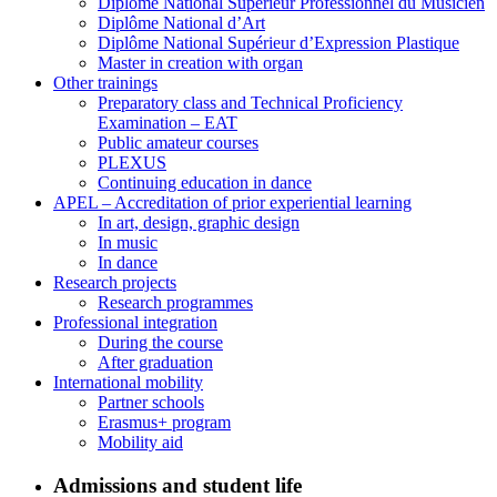
Diplôme National Supérieur Professionnel du Musicien
Diplôme National d’Art
Diplôme National Supérieur d’Expression Plastique
Master in creation with organ
Other trainings
Preparatory class and Technical Proficiency
Examination – EAT
Public amateur courses
PLEXUS
Continuing education in dance
APEL – Accreditation of prior experiential learning
In art, design, graphic design
In music
In dance
Research projects
Research programmes
Professional integration
During the course
After graduation
International mobility
Partner schools
Erasmus+ program
Mobility aid
Admissions and student life