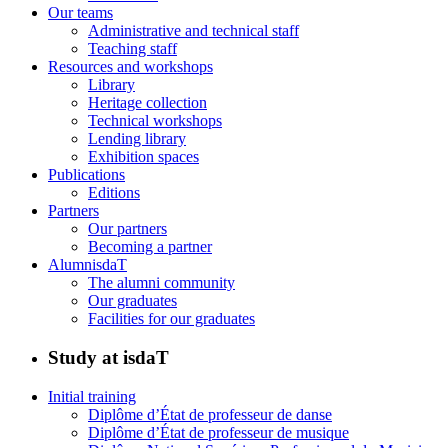
Our teams
Administrative and technical staff
Teaching staff
Resources and workshops
Library
Heritage collection
Technical workshops
Lending library
Exhibition spaces
Publications
Editions
Partners
Our partners
Becoming a partner
AlumnisdaT
The alumni community
Our graduates
Facilities for our graduates
Study at isdaT
Initial training
Diplôme d’État de professeur de danse
Diplôme d’État de professeur de musique