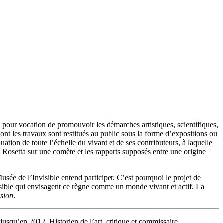
 pour vocation de promouvoir les démarches artistiques, scientifiques,
ont les travaux sont restitués au public sous la forme d’expositions ou
uation de toute l’échelle du vivant et de ses contributeurs, à laquelle
le Rosetta sur une comète et les rapports supposés entre une origine
Musée de l’Invisible entend participer. C’est pourquoi le projet de
visible qui envisagent ce règne comme un monde vivant et actif. La
ision
.
squ’en 2012. Historien de l’art, critique et commissaire