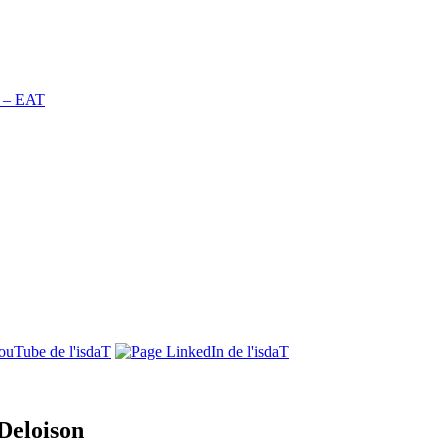
n – EAT
 Deloison