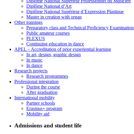
Diplôme National Supérieur Professionnel du Musicien
Diplôme National d’Art
Diplôme National Supérieur d’Expression Plastique
Master in creation with organ
Other trainings
Preparatory class and Technical Proficiency Examinatio
Public amateur courses
PLEXUS
Continuing education in dance
APEL – Accreditation of prior experiential learning
In art, design, graphic design
In music
In dance
Research projects
Research programmes
Professional integration
During the course
After graduation
International mobility
Partner schools
Erasmus+ program
Mobility aid
Admissions and student life