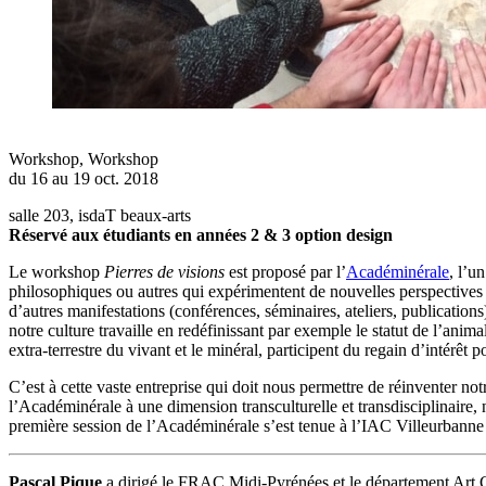
Workshop
,
Workshop
du 16 au 19 oct. 2018
salle 203, isdaT beaux-arts
Réservé aux étudiants en années 2 & 3 option design
Le workshop
Pierres de visions
est proposé par l’
Académinérale
, l’u
philosophiques ou autres qui expérimentent de nouvelles perspectives su
d’autres manifestations (conférences, séminaires, ateliers, publications
notre culture travaille en redéfinissant par exemple le statut de l’anim
extra-terrestre du vivant et le minéral, participent du regain d’intérêt 
C’est à cette vaste entreprise qui doit nous permettre de réinventer not
l’Académinérale à une dimension transculturelle et transdisciplinaire,
première session de l’Académinérale s’est tenue à l’IAC Villeurbanne 
Pascal Pique
a dirigé le FRAC Midi-Pyrénées et le département Art Co