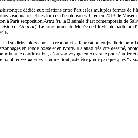
nshistorique dédiée aux relations entre l’art et les multiples formes de l
sions visionnaires et des formes d’ésotérismes. Créé en 2013, le Musée d
ton à Paris (exposition
Astralis
), la Biennale d’art contemporain de Salv
 vision
et
Athanor
). Le programme du Musée de l’Invisible participe d’u
ycle.
. Il se dirige alors dans la création et la fabrication en joaillerie pou
s personnages en ronde-bosse et en ivoire. Il a aussi très vite dessiné, p
t pour lui une confirmation, d’où son voyage en Australie pour étudier et 
s de nombreuses galeries. Il admet tout juste être guidé par quelques “vi