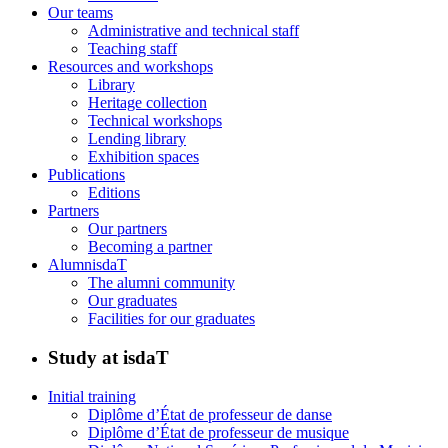
Our teams
Administrative and technical staff
Teaching staff
Resources and workshops
Library
Heritage collection
Technical workshops
Lending library
Exhibition spaces
Publications
Editions
Partners
Our partners
Becoming a partner
AlumnisdaT
The alumni community
Our graduates
Facilities for our graduates
Study at isdaT
Initial training
Diplôme d’État de professeur de danse
Diplôme d’État de professeur de musique