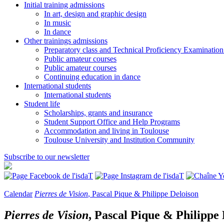
Initial training admissions
In art, design and graphic design
In music
In dance
Other trainings admissions
Preparatory class and Technical Proficiency Examinatio
Public amateur courses
Public amateur courses
Continuing education in dance
International students
International students
Student life
Scholarships, grants and insurance
Student Support Office and Help Programs
Accommodation and living in Toulouse
Toulouse University and Institution Community
Subscribe to our newsletter
Calendar
Pierres de Vision
, Pascal Pique & Philippe Deloison
Pierres de Vision
, Pascal Pique & Philippe