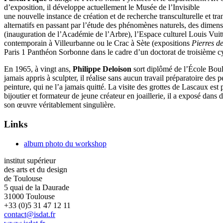
d’exposition, il développe actuellement le Musée de l’Invisible
une nouvelle instance de création et de recherche transculturelle et tra
alternatifs en passant par l’étude des phénomènes naturels, des dimen
(inauguration de l’Académie de l’Arbre), l’Espace culturel Louis Vuit
contemporain à Villeurbanne ou le Crac à Sète (expositions
Pierres de
Paris 1 Panthéon Sorbonne dans le cadre d’un doctorat de troisième c
En 1965, à vingt ans,
Philippe Deloison
sort diplômé de l’École Boulle
jamais appris à sculpter, il réalise sans aucun travail préparatoire de
peinture, qui ne l’a jamais quitté. La visite des grottes de Lascaux es
bijoutier et formateur de jeune créateur en joaillerie, il a exposé dan
son œuvre véritablement singulière.
Links
album photo du workshop
institut supérieur
des arts et du design
de Toulouse
5 quai de la Daurade
31000 Toulouse
+33 (0)5 31 47 12 11
contact@isdat.fr