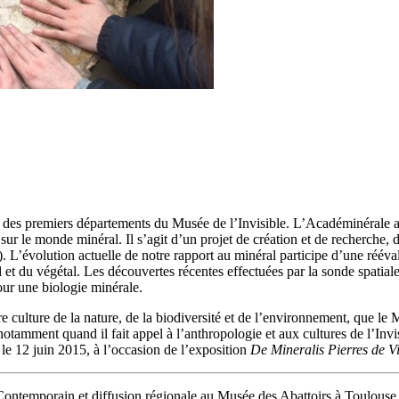
n des premiers départements du Musée de l’Invisible. L’Académinérale a
r le monde minéral. Il s’agit d’un projet de création et de recherche, d
). L’évolution actuelle de notre rapport au minéral participe d’une rééval
al et du végétal. Les découvertes récentes effectuées par la sonde spatia
pour une biologie minérale.
re culture de la nature, de la biodiversité et de l’environnement, que le 
 notamment quand il fait appel à l’anthropologie et aux cultures de l’In
le 12 juin 2015, à l’occasion de l’exposition
De Mineralis Pierres de V
ntemporain et diffusion régionale au Musée des Abattoirs à Toulouse ju