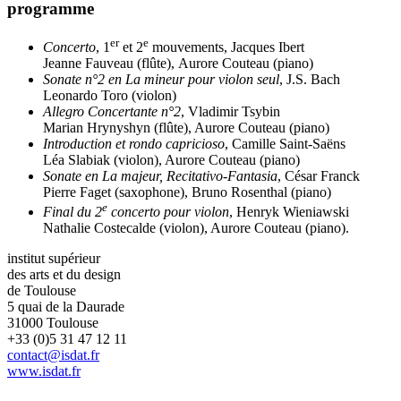
programme
er
e
Concerto
, 1
et 2
mouvements, Jacques Ibert
Jeanne Fauveau (flûte), Aurore Couteau (piano)
Sonate n°2 en La mineur pour violon seul
, J.S. Bach
Leonardo Toro (violon)
Allegro Concertante n°2
, Vladimir Tsybin
Marian Hrynyshyn (flûte), Aurore Couteau (piano)
Introduction et rondo capricioso
, Camille Saint-Saëns
Léa Slabiak (violon), Aurore Couteau (piano)
Sonate en La majeur, Recitativo-Fantasia
, César Franck
Pierre Faget (saxophone), Bruno Rosenthal (piano)
e
Final du 2
concerto pour violon
, Henryk Wieniawski
Nathalie Costecalde (violon), Aurore Couteau (piano).
institut supérieur
des arts et du design
de Toulouse
5 quai de la Daurade
31000 Toulouse
+33 (0)5 31 47 12 11
contact@isdat.fr
www.isdat.fr