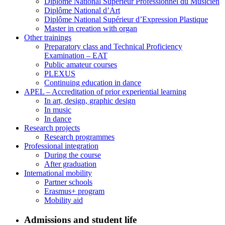
Diplôme National Supérieur Professionnel du Musicien
Diplôme National d’Art
Diplôme National Supérieur d’Expression Plastique
Master in creation with organ
Other trainings
Preparatory class and Technical Proficiency
Examination – EAT
Public amateur courses
PLEXUS
Continuing education in dance
APEL – Accreditation of prior experiential learning
In art, design, graphic design
In music
In dance
Research projects
Research programmes
Professional integration
During the course
After graduation
International mobility
Partner schools
Erasmus+ program
Mobility aid
Admissions and student life