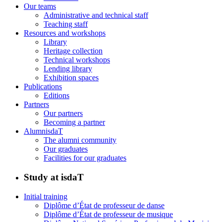
Our teams
Administrative and technical staff
Teaching staff
Resources and workshops
Library
Heritage collection
Technical workshops
Lending library
Exhibition spaces
Publications
Editions
Partners
Our partners
Becoming a partner
AlumnisdaT
The alumni community
Our graduates
Facilities for our graduates
Study at isdaT
Initial training
Diplôme d’État de professeur de danse
Diplôme d’État de professeur de musique