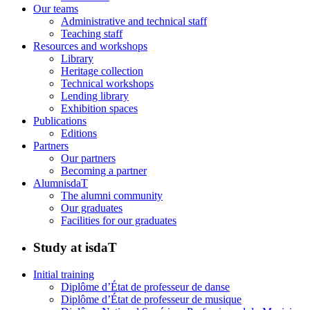
Our teams
Administrative and technical staff
Teaching staff
Resources and workshops
Library
Heritage collection
Technical workshops
Lending library
Exhibition spaces
Publications
Editions
Partners
Our partners
Becoming a partner
AlumnisdaT
The alumni community
Our graduates
Facilities for our graduates
Study at isdaT
Initial training
Diplôme d’État de professeur de danse
Diplôme d’État de professeur de musique