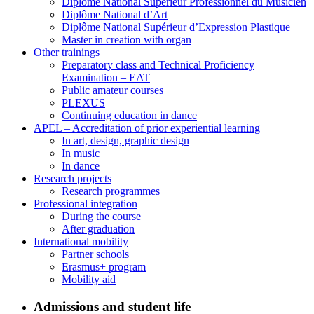
Diplôme National Supérieur Professionnel du Musicien
Diplôme National d’Art
Diplôme National Supérieur d’Expression Plastique
Master in creation with organ
Other trainings
Preparatory class and Technical Proficiency
Examination – EAT
Public amateur courses
PLEXUS
Continuing education in dance
APEL – Accreditation of prior experiential learning
In art, design, graphic design
In music
In dance
Research projects
Research programmes
Professional integration
During the course
After graduation
International mobility
Partner schools
Erasmus+ program
Mobility aid
Admissions and student life