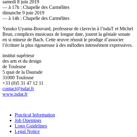
samedi 8 juin 2019
— à 17h : Chapelle des Carmélites
dimanche 9 juin 2019
—
à 14h : Chapelle des Carmélites
Yasuko Uyama-Bouvard, professeur de clavecin à l’isdaT et Michel
Brun, complices musicaux de longue date, jouent la géniale sonate
en si mineur de Bach. Cette œuvre réussit le prodige d’associer
l’écriture la plus rigoureuse à des mélodies intensément expressives.
institut supérieur
des arts et du design
de Toulouse
5 quai de la Daurade
31000 Toulouse
+33 (0)5 31 47 12 11
contact@isdat.fr
www.isdat.fr
Practical Information
Job Openings
Logo Guidelines
Legal Notice