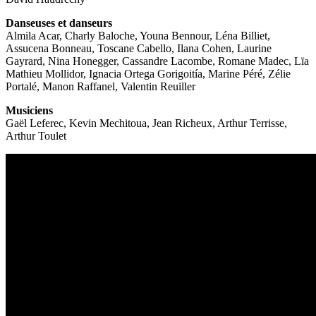
Danseuses et danseurs
Almila Acar, Charly Baloche, Youna Bennour, Léna Billiet,
Assucena Bonneau, Toscane Cabello, Ilana Cohen, Laurine
Gayrard, Nina Honegger, Cassandre Lacombe, Romane Madec, Lïa
Mathieu Mollidor, Ignacia Ortega Gorigoitía, Marine Péré, Zélie
Portalé, Manon Raffanel, Valentin Reuiller
Musiciens
Gaël Leferec, Kevin Mechitoua, Jean Richeux, Arthur Terrisse,
Arthur Toulet