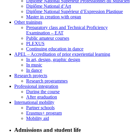
Diplôme National Supérieur Professionnel du Musicien
Diplôme National d’Art
Diplôme National Supérieur d’Expression Plastique
Master in creation with organ
Other trainings
Preparatory class and Technical Proficiency
Examination – EAT
Public amateur courses
PLEXUS
Continuing education in dance
APEL – Accreditation of prior experiential learning
In art, design, graphic design
In music
In dance
Research projects
Research programmes
Professional integration
During the course
After graduation
International mobility
Partner schools
Erasmus+ program
Mobility aid
Admissions and student life