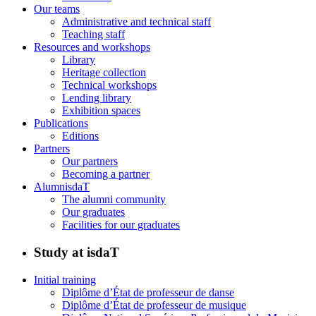
Our teams
Administrative and technical staff
Teaching staff
Resources and workshops
Library
Heritage collection
Technical workshops
Lending library
Exhibition spaces
Publications
Editions
Partners
Our partners
Becoming a partner
AlumnisdaT
The alumni community
Our graduates
Facilities for our graduates
Study at isdaT
Initial training
Diplôme d’État de professeur de danse
Diplôme d’État de professeur de musique