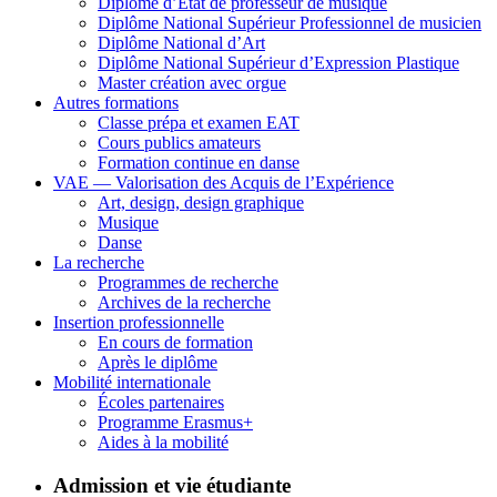
Diplôme d’État de professeur de musique
Diplôme National Supérieur Professionnel de musicien
Diplôme National d’Art
Diplôme National Supérieur d’Expression Plastique
Master création avec orgue
Autres formations
Classe prépa et examen EAT
Cours publics amateurs
Formation continue en danse
VAE — Valorisation des Acquis de l’Expérience
Art, design, design graphique
Musique
Danse
La recherche
Programmes de recherche
Archives de la recherche
Insertion professionnelle
En cours de formation
Après le diplôme
Mobilité internationale
Écoles partenaires
Programme Erasmus+
Aides à la mobilité
Admission et vie étudiante