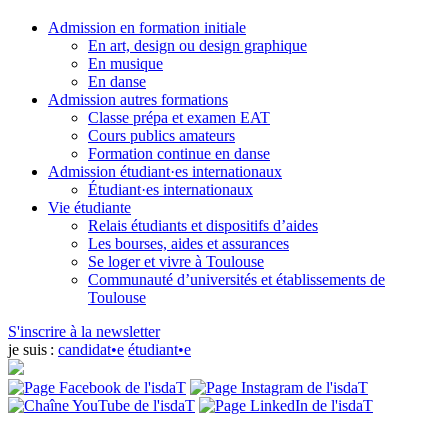
Admission en formation initiale
En art, design ou design graphique
En musique
En danse
Admission autres formations
Classe prépa et examen EAT
Cours publics amateurs
Formation continue en danse
Admission étudiant·es internationaux
Étudiant·es internationaux
Vie étudiante
Relais étudiants et dispositifs d’aides
Les bourses, aides et assurances
Se loger et vivre à Toulouse
Communauté d’universités et établissements de
Toulouse
S'inscrire à la newsletter
je suis :
candidat•e
étudiant•e