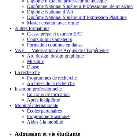
Diplôme d’État de professeur de musique
Diplôme National Supérieur Professionnel de musicien
Diplôme National d’Art
Diplôme National Supérieur d’Expression Plastique
Master création avec orgue
Autres formations
Classe prépa et examen EAT
Cours publics amateurs
Formation continue en danse
VAE — Valorisation des Acquis de l’Expérience
Art, design, design graphique
Musique
Danse
La recherche
Programmes de recherche
Archives de la recherche
Insertion professionnelle
En cours de formation
Après le diplôme
Mobilité internationale
Écoles partenaires
Programme Erasmus+
Aides à la mobilité
Admission et vie étudiante