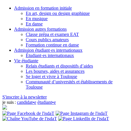
Admission en formation initiale
En art, design ou design graphique
En musique
En danse
Admission autres formations
Classe prépa et examen EAT
Cours publics amateurs
Formation continue en danse
Admission étudiant·es internationaux
Étudiant·es internationaux
Vie étudiante
Relais étudiants et dispositifs d’aides
Les bourses, aides et assurances
Se loger et vivre à Toulouse
Communauté d’universités et établissements de
Toulouse
S'inscrire à la newsletter
je suis :
candidat•e
étudiant•e