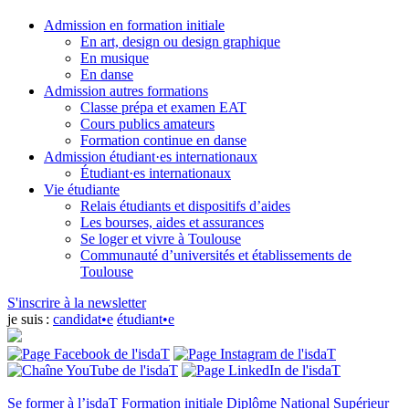
Admission en formation initiale
En art, design ou design graphique
En musique
En danse
Admission autres formations
Classe prépa et examen EAT
Cours publics amateurs
Formation continue en danse
Admission étudiant·es internationaux
Étudiant·es internationaux
Vie étudiante
Relais étudiants et dispositifs d’aides
Les bourses, aides et assurances
Se loger et vivre à Toulouse
Communauté d’universités et établissements de
Toulouse
S'inscrire à la newsletter
je suis :
candidat•e
étudiant•e
Se former à l’isdaT
Formation initiale
Diplôme National Supérieur