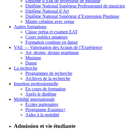
Diplôme d’État de professeur de musique
Diplôme National Supérieur Professionnel de musicien
Diplôme National d’Art
Diplôme National Supérieur d’Expression Plastique
Master création avec orgue
Autres formations
Classe prépa et examen EAT
Cours publics amateurs
Formation continue en danse
VAE — Valorisation des Acquis de l’Expérience
Art, design, design graphique
Musique
Danse
La recherche
Programmes de recherche
Archives de la recherche
Insertion professionnelle
En cours de formation
Après le diplôme
Mobilité internationale
Écoles partenaires
Programme Erasmus+
Aides à la mobilité
Admission et vie étudiante