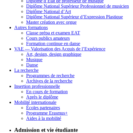
Diplôme d’État de professeur de musique
Diplôme National Supérieur Professionnel de musicien
Diplôme National d’Art
Diplôme National Supérieur d’Expression Plastique
Master création avec orgue
Autres formations
Classe prépa et examen EAT
Cours publics amateurs
Formation continue en danse
VAE — Valorisation des Acquis de l’Expérience
Art, design, design graphique
Musique
Danse
La recherche
Programmes de recherche
Archives de la recherche
Insertion professionnelle
En cours de formation
Après le diplôme
Mobilité internationale
Écoles partenaires
Programme Erasmus+
Aides à la mobilité
Admission et vie étudiante