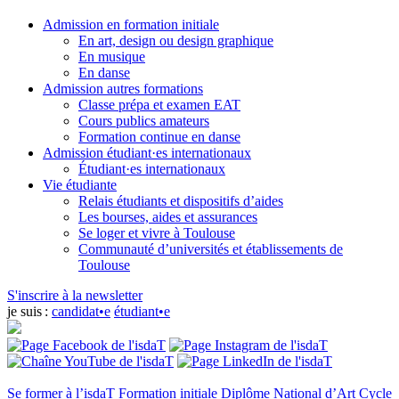
Admission en formation initiale
En art, design ou design graphique
En musique
En danse
Admission autres formations
Classe prépa et examen EAT
Cours publics amateurs
Formation continue en danse
Admission étudiant·es internationaux
Étudiant·es internationaux
Vie étudiante
Relais étudiants et dispositifs d’aides
Les bourses, aides et assurances
Se loger et vivre à Toulouse
Communauté d’universités et établissements de
Toulouse
S'inscrire à la newsletter
je suis :
candidat•e
étudiant•e
Se former à l’isdaT
Formation initiale
Diplôme National d’Art
Cycle