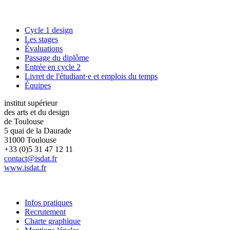
Cycle 1 design
Les stages
Évaluations
Passage du diplôme
Entrée en cycle 2
Livret de l'étudiant·e et emplois du temps
Équipes
institut supérieur
des arts et du design
de Toulouse
5 quai de la Daurade
31000 Toulouse
+33 (0)5 31 47 12 11
contact@isdat.fr
www.isdat.fr
Infos pratiques
Recrutement
Charte graphique