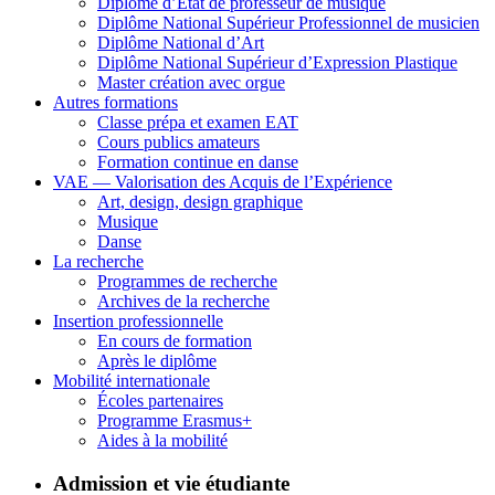
Diplôme d’État de professeur de musique
Diplôme National Supérieur Professionnel de musicien
Diplôme National d’Art
Diplôme National Supérieur d’Expression Plastique
Master création avec orgue
Autres formations
Classe prépa et examen EAT
Cours publics amateurs
Formation continue en danse
VAE — Valorisation des Acquis de l’Expérience
Art, design, design graphique
Musique
Danse
La recherche
Programmes de recherche
Archives de la recherche
Insertion professionnelle
En cours de formation
Après le diplôme
Mobilité internationale
Écoles partenaires
Programme Erasmus+
Aides à la mobilité
Admission et vie étudiante