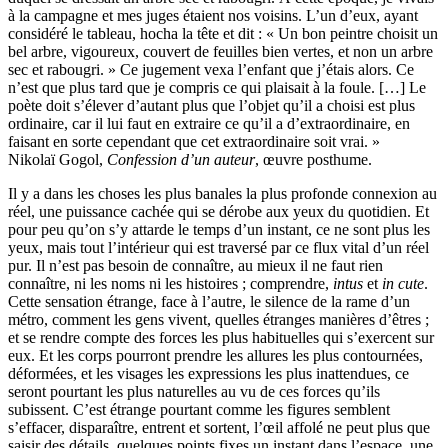
à la campagne et mes juges étaient nos voisins. L’un d’eux, ayant
considéré le tableau, hocha la tête et dit : « Un bon peintre choisit un
bel arbre, vigoureux, couvert de feuilles bien vertes, et non un arbre
sec et rabougri. » Ce jugement vexa l’enfant que j’étais alors. Ce
n’est que plus tard que je compris ce qui plaisait à la foule. […] Le
poète doit s’élever d’autant plus que l’objet qu’il a choisi est plus
ordinaire, car il lui faut en extraire ce qu’il a d’extraordinaire, en
faisant en sorte cependant que cet extraordinaire soit vrai. »
Nikolaï Gogol,
Confession d’un auteur
, œuvre posthume.
Il y a dans les choses les plus banales la plus profonde connexion au
réel, une puissance cachée qui se dérobe aux yeux du quotidien. Et
pour peu qu’on s’y attarde le temps d’un instant, ce ne sont plus les
yeux, mais tout l’intérieur qui est traversé par ce flux vital d’un réel
pur. Il n’est pas besoin de connaître, au mieux il ne faut rien
connaître, ni les noms ni les histoires ; comprendre,
intus
et
in cute
.
Cette sensation étrange, face à l’autre, le silence de la rame d’un
métro, comment les gens vivent, quelles étranges manières d’êtres ;
et se rendre compte des forces les plus habituelles qui s’exercent sur
eux. Et les corps pourront prendre les allures les plus contournées,
déformées, et les visages les expressions les plus inattendues, ce
seront pourtant les plus naturelles au vu de ces forces qu’ils
subissent. C’est étrange pourtant comme les figures semblent
s’effacer, disparaître, entrent et sortent, l’œil affolé ne peut plus que
saisir des détails, quelques points fixes un instant dans l’espace, une