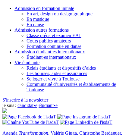
Admission en formation initiale
En art, design ou design graphique
En musique
En danse
Admission autres formations
Classe prépa et examen EAT
Cours publics amateurs
Formation continue en danse
Admission étudiant·es internationaux
Étudiant·es internationaux
Vie étudiante
Relais étudiants et dispositifs d’aides
Les bourses, aides et assurances
Se loger et vivre à Toulouse
Communauté d’universités et établissements de
Toulouse
S'inscrire à la newsletter
je suis :
candidat•e
étudiant•e
Agenda
Transformation
, Valérie Giuga, Christophe Berdaguer,