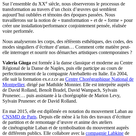
e
Sur l’ensemble du XX
siècle, nous observerons le processus de
transformation au travers d’un choix d’œuvres qui semblent
aujourd’hui oubliées et témoins des époques passées. Nous
travaillerons sur la notion de « transformation » et de « forme » pour
créer une installation/performance conjointement pensée, réalisée
voire performée.
Nous analyserons les corps, des référents esthétiques, des codes, des
modes singuliers d’écriture d’antan… Comment cette matière peut-
elle interroger et nourrir nos démarches artistiques contemporaines ?
Valeria Giuga
est formée à la danse classique et moderne au Centre
Régional de la Danse de Naples, puis elle participe au cours de
perfectionnement de la compagnie Aterballetto en Italie. En 2004,
elle suit la formation ex.e.r.ce au
Centre Chorégraphique National de
Montpellier
, dirigé par Mathilde Monnier. Elle est interprète auprès
de David Rolland, Benoît Bradel, David Wampach, Sylvain
Prunenec… puis assistante à la chorégraphie de Marion Levy,
Sylvain Prunenec et de David Rolland.
En mai 2015, elle est diplômée en notation du mouvement Laban au
CNSMD de Paris
. Depuis elle mène à la fois des travaux d’écriture
de partition et de remontage d’œuvre et anime des ateliers
de cinétographie Laban et de symbolisation du mouvement auprès
de différents publics. Elle collabore avec la
compagnie Labkine
de