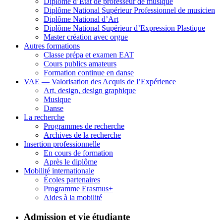
Diplôme d’État de professeur de musique
Diplôme National Supérieur Professionnel de musicien
Diplôme National d’Art
Diplôme National Supérieur d’Expression Plastique
Master création avec orgue
Autres formations
Classe prépa et examen EAT
Cours publics amateurs
Formation continue en danse
VAE — Valorisation des Acquis de l’Expérience
Art, design, design graphique
Musique
Danse
La recherche
Programmes de recherche
Archives de la recherche
Insertion professionnelle
En cours de formation
Après le diplôme
Mobilité internationale
Écoles partenaires
Programme Erasmus+
Aides à la mobilité
Admission et vie étudiante