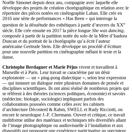
Noëlle Simonet depuis deux ans, compagnie avec laquelle elle
développe des projets de création chorégraphique en relation avec le
répertoire des pièces notées en cinétographie Laban. Elle crée en
2016 une série de performances « Has Been » qui interroge la
e
question de la désuétude des esthétiques à partir d’œuvres du XX
siècle. Elle crée ensuite en 2017 la pièce longue
She was dancing
,
composée à partir de la partition notée du solo de la Mère d’Isadora
Duncan et du portrait de la chorégraphe qu’a écrit l’auteur
américaine Gertrude Stein. Elle développe un procédé d’écriture
pour une nouvelle partition en cinétographie mêlant le texte et la
danse.
Christophe Berdaguer et Marie Péjus
vivent et travaillent à
Marseille et à Paris. Leur travail se caractérise par un désir
exploratoire — un « ping-pong dialectique », selon leur expression
— qui instaure un dialogue entre plusieurs domaines de pensée et
disciplines scientifiques. Ils ont ainsi réalisé de nombreux projets qui
se réfèrent à des théories (sciences politiques, économie) et savoirs
(médecine, biologie, sociologie) impliquant parfois des
collaborations poussées comme celles avec les cabinets
d’architecture Décosterd & Rahm, SWELL et Rudy Ricciotti, ou
encore le neurologue J.-F. Chermann. Ouvert et critique, ce travail
multiforme utilise des matériaux et techniques très diversifiés allant
de l’image photographique ou audiovisuelle à l’installation et aux
dispositifs qui proposent une expérience participative au spectateur.